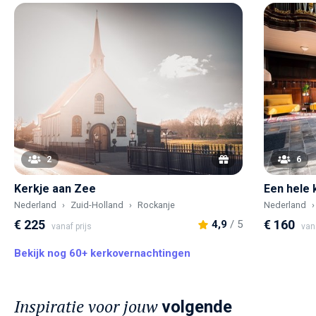
2
6
Kerkje aan Zee
Een hele 
Nederland
Zuid-Holland
Rockanje
Nederland
€ 225
€ 160
4,9
/ 5
vanaf prijs
van
Bekijk nog 60+ kerkovernachtingen
Inspiratie voor jouw
volgende