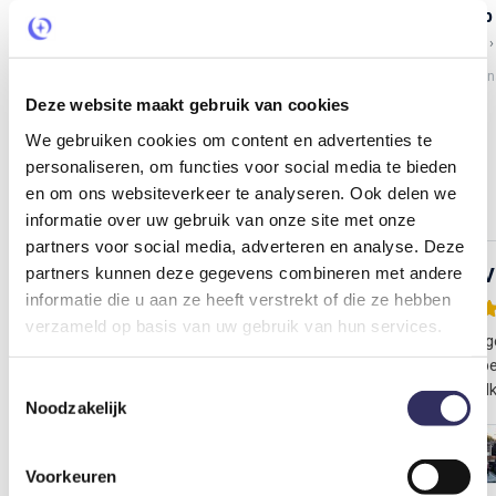
Unieke B&B met een verwarmd binnenzwembad én sauna
Nederland
Utrecht
Soest
Nederland
€ 315
€ 399
4,9
/ 5
vanaf prijs
van
Deze website maakt gebruik van cookies
Bekijk 250+ wellnesshuisjes
We gebruiken cookies om content en advertenties te
personaliseren, om functies voor social media te bieden
en om ons websiteverkeer te analyseren. Ook delen we
Echte gasten,
echte ervaringen
informatie over uw gebruik van onze site met onze
partners voor social media, adverteren en analyse. Deze
partners kunnen deze gegevens combineren met andere
Naomi Töpfer
A vd 
verbleef in augustus 2026
informatie die u aan ze heeft verstrekt of die ze hebben
4,4
verzameld op basis van uw gebruik van hun services.
Het was een hele fijne ervaring. Het
Gezellig
personeel was erg vriendelijk en alles was
grote be
Toestemmingsselectie
erg schoon. Er was aan van alles gedacht
knutselk
Noodzakelijk
denk aan vliegenmepper tot aan
rustig 
koffiepoeder. Hierdoor hoef je zelf aan
heerlij
Slapen in een Schamelwagen
weinig te denken en voelt het echt als
Prachti
Voorkeuren
vakantie. Ik zou dit zeker aanbevelen.
wandele