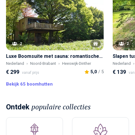
2
2
Luxe Boomsuite met sauna: romantische hideaway tussen de bomen
Nederland
Noord-Brabant
Heeswijk-Dinther
Nederland
€ 299
€ 139
5,0
/ 5
vanaf prijs
van
Bekijk 65 boomhutten
populaire collecties
Ontdek