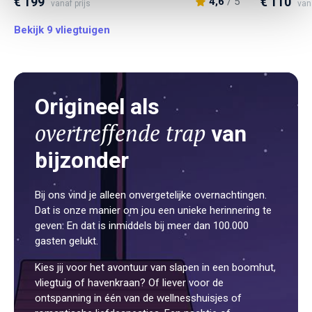
€ 199
€ 110
4,6
/ 5
vanaf prijs
van
Bekijk 9 vliegtuigen
Origineel als
overtreffende trap
van
bijzonder
Bij ons vind je alleen onvergetelijke overnachtingen.
Dat is onze manier om jou een unieke herinnering te
geven. En dat is inmiddels bij meer dan 100.000
gasten gelukt.
Kies jij voor het avontuur van slapen in een boomhut,
vliegtuig of havenkraan? Of liever voor de
ontspanning in één van de wellnesshuisjes of