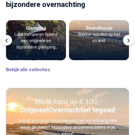
bijzondere overnachting
Glamping
Strandhuisje
Luxe kamperen tijdens
Wakker worden op het
een originele en
strand.
bijzondere glamping
vakantie.
Bekijk alle collecties
Maak kans op € 100,-
OrigineelOvernachten tegoed
Schrijf je in voor onze nieuwsbrief en ontvang elke
week de meest bijzondere accommodaties in je
inbox!