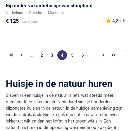
Bijzonder vakantiehuisje van sloophout
Nederland
Drenthe
Mantinge
€ 125
4,8
/ 5
vanaf prijs
…
2
3
4
5
6
…
Huisje in de natuur huren
Slapen in een huisje in de natuur is iets wat steeds meer
mensen doen. In en buiten Nederland vind je honderden
bijzondere huisjes in de natuur. In de huidige samenleving zijn
we druk, druk, druk. Niet zo gek dus dat je er af en toe even
lekker uit wilt en dan het liefst in het groen wilt zijn. Een
natuurhuis huren is de oplossing wanneer je op zoek bent