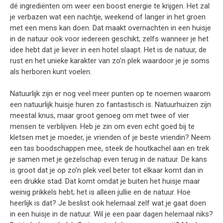
dé ingrediënten om weer een boost energie te krijgen. Het zal
je verbazen wat een nachtje, weekend of langer in het groen
met een mens kan doen. Dat maakt overnachten in een huisje
in de natuur ook voor iedereen geschikt; zelfs wanneer je het
idee hebt dat je liever in een hotel slaapt. Het is de natuur, de
rust en het unieke karakter van zo’n plek waardoor je je soms
als herboren kunt voelen.
Natuurlijk zijn er nog veel meer punten op te noemen waarom
een natuurlijk huisje huren zo fantastisch is. Natuurhuizen zijn
meestal knus, maar groot genoeg om met twee of vier
mensen te verblijven. Heb je zin om even echt goed bij te
kletsen met je moeder, je vrienden of je beste vriendin? Neem
een tas boodschappen mee, steek de houtkachel aan en trek
je samen met je gezelschap even terug in de natuur. De kans
is groot dat je op zo’n plek veel beter tot elkaar komt dan in
een drukke stad. Dat komt omdat je buiten het huisje maar
weinig prikkels hebt; het is alleen jullie en de natuur. Hoe
heerlijk is dat? Je beslist ook helemaal zelf wat je gaat doen
in een huisje in de natuur. Wil je een paar dagen helemaal niks?