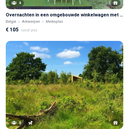
4
Overnachten in een omgebouwde winkelwagen met een bijzonder gietijzeren bad
België
Antwerpen
Merksplas
€ 105
vanaf prijs
6