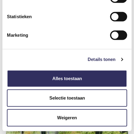
Statistieken
Marketing
Details tonen
8
Alles toestaan
Voormalige schildersatelier van de hertogin
België
Antwerpen
Hingene
€ 350
4,9
/ 5
vanaf prijs
Selectie toestaan
Weigeren