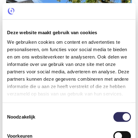
Deze website maakt gebruik van cookies
We gebruiken cookies om content en advertenties te
personaliseren, om functies voor social media te bieden
en om ons websiteverkeer te analyseren. Ook delen we
informatie over uw gebruik van onze site met onze
partners voor social media, adverteren en analyse. Deze
partners kunnen deze gegevens combineren met andere
2
informatie die u aan ze heeft verstrekt of die ze hebben
Bijzonder natuurhuisje met wellnessplein in een boomgaard en direct grenzend aan een natuurgebied
verzameld op basis van uw gebruik van hun services.
Nederland
Overijssel
Rijssen
€ 153
vanaf prijs
Toestemmingsselectie
Noodzakelijk
Voorkeuren