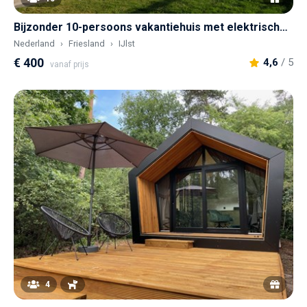
Bijzonder 10-persoons vakantiehuis met elektrische sloep
Nederland
Friesland
IJlst
€ 400
4,6
/ 5
vanaf prijs
4