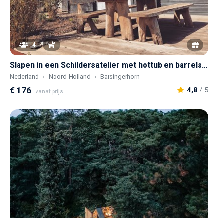
4
Slapen in een Schildersatelier met hottub en barrelsauna
Nederland
Noord-Holland
Barsingerhorn
€ 176
4,8
/ 5
vanaf prijs