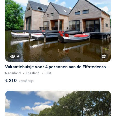
4
Vakantiehuisje voor 4 personen aan de Elfstedenroute met je eigen elektrische bootje
Nederland
Friesland
IJlst
€ 210
vanaf prijs