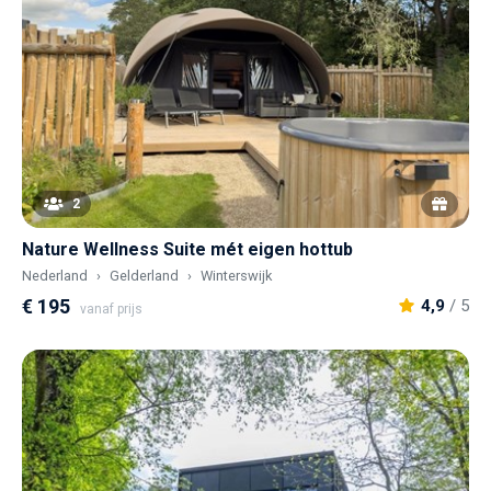
2
Nature Wellness Suite mét eigen hottub
Nederland
Gelderland
Winterswijk
€ 195
4,9
/ 5
vanaf prijs