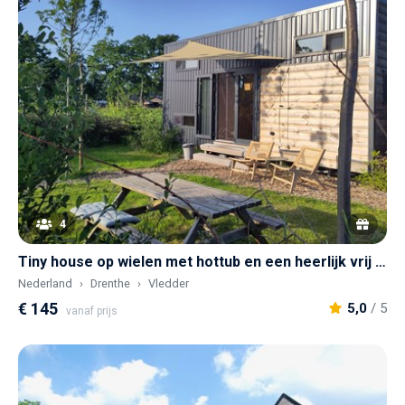
4
Tiny house op wielen met hottub en een heerlijk vrij uitzicht
Nederland
Drenthe
Vledder
€ 145
5,0
/ 5
vanaf prijs