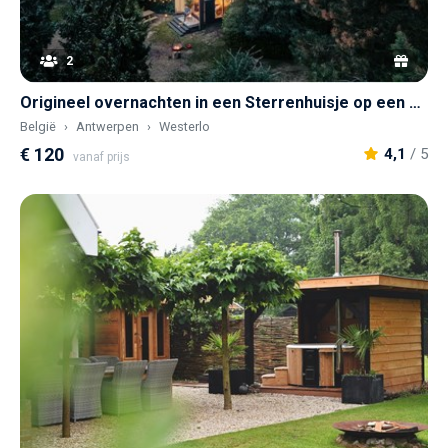
2
Origineel overnachten in een Sterrenhuisje op een historisch landgoed
België
Antwerpen
Westerlo
€ 120
4,1
/ 5
vanaf prijs