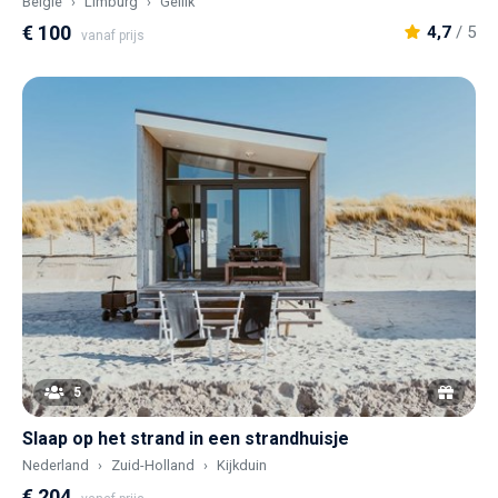
België
Limburg
Gellik
€ 100
4,7
/ 5
vanaf prijs
5
Slaap op het strand in een strandhuisje
Nederland
Zuid-Holland
Kijkduin
€ 204