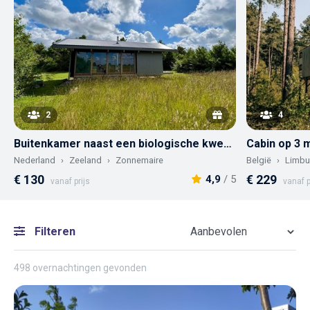
2
4
Buitenkamer naast een biologische kwekerij
Nederland
Zeeland
Zonnemaire
België
Limbu
€ 130
€ 229
4,9
/ 5
vanaf prijs
vanaf p
Filteren
498 overnachtingen gevonden