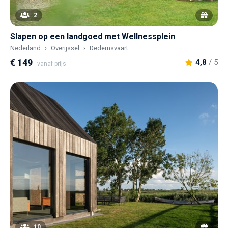
2
Slapen op een landgoed met Wellnessplein
Nederland
Overijssel
Dedemsvaart
€ 149
4,8
/ 5
vanaf prijs
10