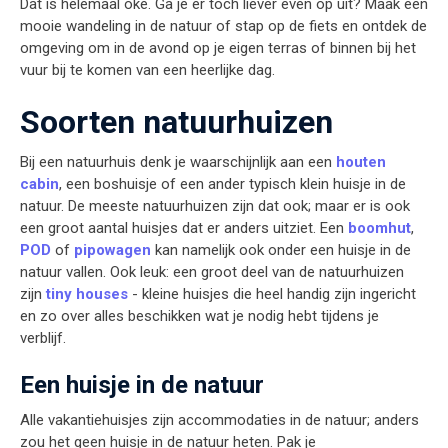
Dat is helemaal oké. Ga je er toch liever even op uit? Maak een
mooie wandeling in de natuur of stap op de fiets en ontdek de
omgeving om in de avond op je eigen terras of binnen bij het
vuur bij te komen van een heerlijke dag.
Soorten natuurhuizen
Bij een natuurhuis denk je waarschijnlijk aan een
houten
cabin
, een boshuisje of een ander typisch klein huisje in de
natuur. De meeste natuurhuizen zijn dat ook; maar er is ook
een groot aantal huisjes dat er anders uitziet. Een
boomhut
,
POD
of
pipowagen
kan namelijk ook onder een huisje in de
natuur vallen. Ook leuk: een groot deel van de natuurhuizen
zijn
tiny houses
- kleine huisjes die heel handig zijn ingericht
en zo over alles beschikken wat je nodig hebt tijdens je
verblijf.
Een huisje in de natuur
Alle vakantiehuisjes zijn accommodaties in de natuur; anders
zou het geen huisje in de natuur heten. Pak je