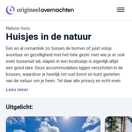
Natuur huis
Huisjes in de natuur
Een en al romantiek zo tussen de bomen of juist volop
avontuur en gezelligheid met het hele gezin: met wie je er ook
even tussenuit wil, slapen in een boshuisje is eigenlijk altijd
een goed idee. Deze accommodaties liggen verscholen in de
bossen, waardoor je heerlijk tot rust komt en kunt genieten
van de natuur om je heen. Tel daar alle privacy en echt even
quality time met je geliefden bij op en je hebt gegarandeerd
Lees meer
een geweldige tijd op een unieke plek. Er staat hieronder vast
een passend huisje in de natuur dat bij je past!
Uitgelicht: