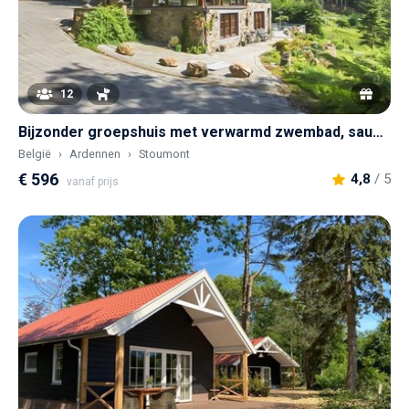
12
Bijzonder groepshuis met verwarmd zwembad, sauna en een geheel omheinde achtertuin met mini-waterval
België
Ardennen
Stoumont
€ 596
4,8
/ 5
vanaf prijs