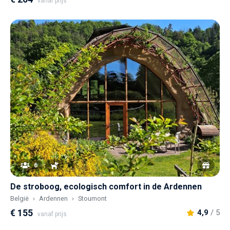
vanaf prijs
6
De stroboog, ecologisch comfort in de Ardennen
België
Ardennen
Stoumont
€ 155
4,9
/ 5
vanaf prijs