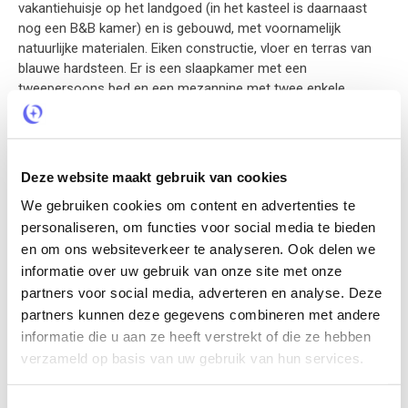
vakantiehuisje op het landgoed (in het kasteel is daarnaast
nog een B&B kamer) en is gebouwd, met voornamelijk
natuurlijke materialen. Eiken constructie, vloer en terras van
blauwe hardsteen. Er is een slaapkamer met een
tweepersoons bed en een mezannine met twee enkele
bedden. De slaapkamer heeft een TV, met Nederlandse en
Vlaamse zenders. De keuken is uitgerust met een oven,
microwave, koffiezet apparaat (bonen), koelkast met vriesvak
en voor wat extra luxe een vaatwasser. Het huisje is geschikt
Deze website maakt gebruik van cookies
voor alle seizoenen. Alle ramen hebben driedubbel glas, er is
We gebruiken cookies om content en advertenties te
vloerverwarming, en een mechanische ventilatie. Ook is er een
personaliseren, om functies voor social media te bieden
houtkachel voor de gezelligheid in de winter.
en om ons websiteverkeer te analyseren. Ook delen we
informatie over uw gebruik van onze site met onze
Verhuurder vertelt
partners voor social media, adverteren en analyse. Deze
partners kunnen deze gegevens combineren met andere
Timo & Marian zijn begin jaren '80 naar België verhuist. We
informatie die u aan ze heeft verstrekt of die ze hebben
organiseerden concerten, kunst - en muziekfestivals en
werkten overkoepelend tussen verschillende kerken in de
verzameld op basis van uw gebruik van hun services.
Wallonië en Vlaanderen. Daarna zijn we een eigen zaak
begonnen. In 2013 hebben we dit prachtige landgoed met het
Toestemmingsselectie