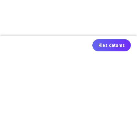
Kies datums
Ook origineel: