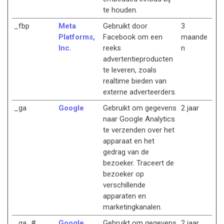
te houden.
_fbp
Meta
Gebruikt door
3
Platforms,
Facebook om een
maande
Inc.
reeks
n
advertentieproducten
te leveren, zoals
realtime bieden van
externe adverteerders.
_ga
Google
Gebruikt om gegevens
2 jaar
naar Google Analytics
te verzenden over het
apparaat en het
gedrag van de
bezoeker. Traceert de
bezoeker op
verschillende
apparaten en
marketingkanalen.
_ga_#
Google
Gebruikt om gegevens
2 jaar