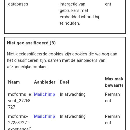
databases
interactie van
ent
gebruikers met
embedded inhoud bij
te houden.
Niet geclassificeerd (8)
Niet-geclassificeerde cookies zijn cookies die we nog aan
het classificeren zijn, samen met de aanbieders van
afzonderlijke cookies.
Maximale
Naam
Aanbieder
Doel
bewaartermi
mcforms_e
Mailchimp
In afwachting
Perman
vent_27258
ent
727
mcforms-
Mailchimp
In afwachting
Perman
27258727-
ent
experienceC