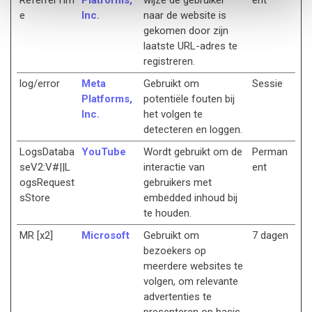
ReferrerTim
Platforms,
wijze de gebruiker
ent
e
Inc.
naar de website is
gekomen door zijn
laatste URL-adres te
registreren.
log/error
Meta
Gebruikt om
Sessie
Platforms,
potentiële fouten bij
Inc.
het volgen te
detecteren en loggen.
LogsDataba
YouTube
Wordt gebruikt om de
Perman
seV2:V#||L
interactie van
ent
ogsRequest
gebruikers met
sStore
embedded inhoud bij
te houden.
MR [x2]
Microsoft
Gebruikt om
7 dagen
bezoekers op
meerdere websites te
volgen, om relevante
advertenties te