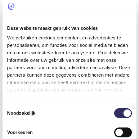
volgen, om relevante
advertenties te
presenteren op basis
van de voorkeuren van
de bezoeker.
Deze website maakt gebruik van cookies
_uetvid
Microsoft
Gebruikt om
1 jaar
We gebruiken cookies om content en advertenties te
bezoekers op
personaliseren, om functies voor social media te bieden
meerdere websites te
en om ons websiteverkeer te analyseren. Ook delen we
volgen, om relevante
informatie over uw gebruik van onze site met onze
advertenties te
partners voor social media, adverteren en analyse. Deze
presenteren op basis
partners kunnen deze gegevens combineren met andere
van de voorkeuren van
informatie die u aan ze heeft verstrekt of die ze hebben
de bezoeker.
verzameld op basis van uw gebruik van hun services.
_uetvid_exp
Microsoft
Bevat de vervaldatum
Perman
voor de cookie met
ent
Toestemmingsselectie
bijbehorende naam.
Noodzakelijk
ANONCHK
Microsoft
Registreert gegevens
1 dag
over bezoekers die
meerdere bezoeken
Voorkeuren