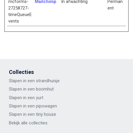
mcforms-
Mailchimp
In afwachting
Perman
27258727-
ent
timeQueueE
vents
Collecties
Slapen in een strandhuisje
Slapen in een b
oomhut
Slapen in een y
urt
Slapen in een p
ipowagen
Slapen in een t
iny house
Bekijk alle
collecties