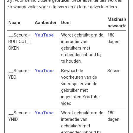
zijn voor de individuele gebruiker. Deze advertenties worden
zo waardevoller voor uitgevers en externe adverteerders.
Maximale
Naam
Aanbieder
Doel
bewaartermi
__Secure-
YouTube
Wordt gebruikt om de
180
ROLLOUT_T
interactie van
dagen
OKEN
gebruikers met
embedded inhoud bij
te houden.
__Secure-
YouTube
Bewaart de
Sessie
YEC
voorkeuren van de
videospeler van de
gebruiker met
ingesloten YouTube-
video
__Secure-
YouTube
Wordt gebruikt om de
180
YNID
interactie van
dagen
gebruikers met
embedded inhoud bij