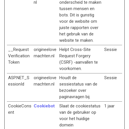
nl
onderscheid te maken
tussen mensen en
bots. Dit is gunstig
voor de website om
juiste rapporten over
het gebruik van de
website te maken.
__Request
origineelove
Helpt Cross-Site
Sessie
Verification
rnachten.nl
Request Forgery
Token
(CSRF) -aanvallen te
voorkomen.
ASP.NET_S
origineelove
Houdt de
Sessie
essionId
rnachten.nl
sessiestatus van de
bezoeker over
paginavragen bij.
CookieCons
Cookiebot
Slaat de cookiestatus
1 jaar
ent
van de gebruiker op
voor het huidige
domein