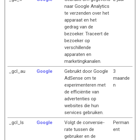
naar Google Analytics
te verzenden over het
apparaat en het
gedrag van de
bezoeker. Traceert de
bezoeker op
verschillende
apparaten en
marketingkanalen.
_gcl_au
Google
Gebruikt door Google
3
AdSense om te
maande
experimenteren met
n
de efficiëntie van
advertenties op
websites die hun
services gebruiken.
_gcl_ls
Google
Volgt de conversie-
Perman
rate tussen de
ent
gebruiker en de