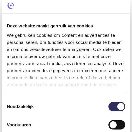
weekenden en
vakantieperiodes 3 nachten.
Deze website maakt gebruik van cookies
Hobbit huisje
We gebruiken cookies om content en advertenties te
personaliseren, om functies voor social media te bieden
Binnen in het Hobbit huisje vind je een gezellig zit- en
en om ons websiteverkeer te analyseren. Ook delen we
eetgedeelte met houtkachel, een compacte keuken met
informatie over uw gebruik van onze site met onze
gasvuur, koelkast in de muur, theepot, koﬃe percolator. De
partners voor social media, adverteren en analyse. Deze
slaaphoek heeft een comfortabel twee-persoonsbed
partners kunnen deze gegevens combineren met andere
(160*200) en de kinderkamer met 2 stapelbedden. Alle bedden
informatie die u aan ze heeft verstrekt of die ze hebben
zijn opgemaakt bij aankomst. Voor de koudere nachten is zijn
er warmwaterkruiken. De badkamer heeft een wastafel,
verzameld op basis van uw gebruik van hun services.
douche en toilet (handdoekenpakket is inbegrepen). Buiten
heb je een overdekt terras met gasbarbecue, tafel, zitge-
Toestemmingsselectie
deelte. Hout voor de houtkachel kan je vinden aan de Wood
Noodzakelijk
corner.
Voorkeuren
Omgeving