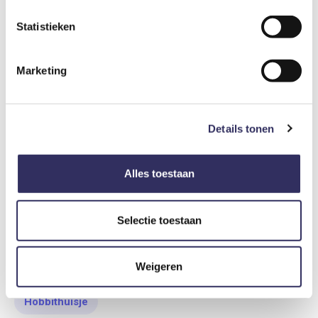
Het recreatiedomein ligt in Belgisch Limburg, in het Nationaal
Statistieken
Park Hoge Kempen en het natuurgebied Bergerven. In
Warredal kan je een dag ontspannen in het Adventure Park of
overnachten in het Forest Camp. Heb je iets te vieren, of wil je
Marketing
even de pauzeknop indrukken? Elke natuurliefhebber, jong of
oud, komt hier op adem. Op ons domein kan je minigolven,
klimmen in het Klimpark, paardrijden, fietsen & mountainbiken
en wandelen. Je kan ook genieten van onze privé sauna +
Details tonen
jacuzzi.
Alles toestaan
Deze accommodatie vind je in de collecties:
Selectie toestaan
Natuur huis
Wellness huisje
Tiny house
Weigeren
Kids' choice
Romantisch
Extraordinaire
Hobbithuisje