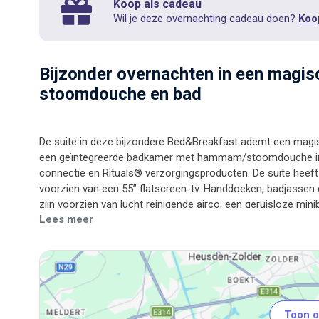
Koop als cadeau
Wil je deze overnachting cadeau doen?
Koo
Bijzonder overnachten in een magi
stoomdouche en bad
De suite in deze bijzondere Bed&Breakfast ademt een magisc
een geïntegreerde badkamer met hammam/stoomdouche inclus
connectie en Rituals® verzorgingsproducten. De suite heeft
voorzien van een 55” flatscreen-tv. Handdoeken, badjassen 
zijn voorzien van lucht reinigende airco, een geruisloze miniba
Lees meer
Toon o