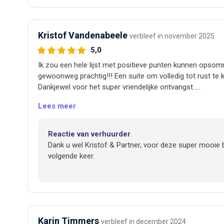
Magische groetjes
B&B 1001 nacht✨
Zohra💫
Kristof Vandenabeele
verbleef in november 2025
5,0
Ik zou een hele lijst met positieve punten kunnen opsom
gewoonweg prachtig!!! Een suite om volledig tot rust te
Dankjewel voor het super vriendelijke ontvangst..
Het ontbijt was ook heel verzorgd en heel lekker!!!
Lees meer
Reactie van verhuurder
Dank u wel Kristof & Partner, voor deze super mooie 
volgende keer.
Magische groetjes,
Frederik, Souad & Zohra💫
Karin Timmers
verbleef in december 2024