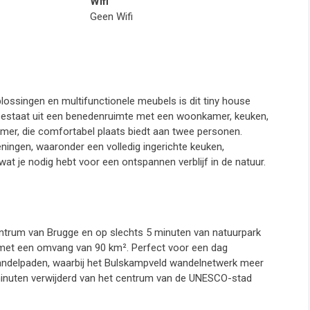
Wifi
Geen Wifi
ossingen en multifunctionele meubels is dit tiny house
e bestaat uit een benedenruimte met een woonkamer, keuken,
amer, die comfortabel plaats biedt aan twee personen.
ningen, waaronder een volledig ingerichte keuken,
t je nodig hebt voor een ontspannen verblijf in de natuur.
centrum van Brugge en op slechts 5 minuten van natuurpark
met een omvang van 90 km². Perfect voor een dag
 wandelpaden, waarbij het Bulskampveld wandelnetwerk meer
 minuten verwijderd van het centrum van de UNESCO-stad