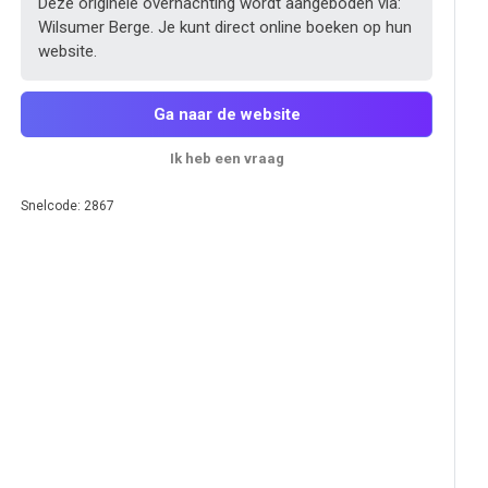
Deze originele overnachting wordt aangeboden via:
Wilsumer Berge. Je kunt direct online boeken op hun
website.
Ga naar de website
Ik heb een vraag
Snelcode: 2867