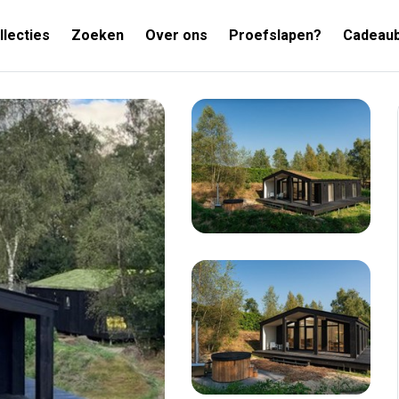
llecties
Zoeken
Over ons
Proefslapen?
Cadeau