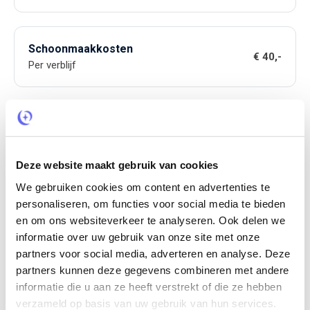
Schoonmaakkosten
€ 40,-
Per verblijf
Optioneel bij te boeken
Haardhout
Deze website maakt gebruik van cookies
€ 7,50
Per stuk
We gebruiken cookies om content en advertenties te
personaliseren, om functies voor social media te bieden
en om ons websiteverkeer te analyseren. Ook delen we
In de Yurt staat een houtkachel. Bij aankomst staan er
informatie over uw gebruik van onze site met onze
een aantal manden met hout klaar, per mand hout
vragen we 7,50 euro. Na je verblijf kun je het aantal
partners voor social media, adverteren en analyse. Deze
manden dat je gebruikt hebt afrekenen dmv een tikkie
partners kunnen deze gegevens combineren met andere
(of contant). Als het hout op raakt, kun je via een appje
informatie die u aan ze heeft verstrekt of die ze hebben
bij bestellen. Buiten bij de Yurt staat een buitenkacheltje,
verzameld op basis van uw gebruik van hun services.