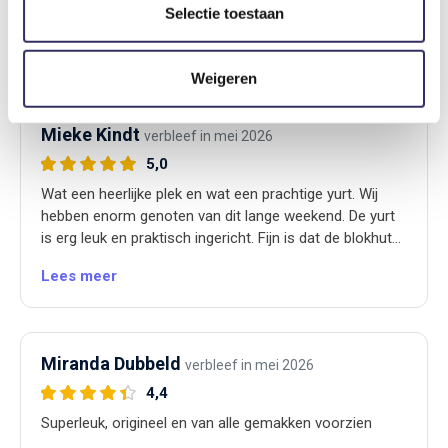
Selectie toestaan
Hygiëne
4,9
Contact met de verhuurder
4,7
Weigeren
Mieke Kindt
verbleef in mei 2026
5,0
Wat een heerlijke plek en wat een prachtige yurt. Wij
hebben enorm genoten van dit lange weekend. De yurt
is erg leuk en praktisch ingericht. Fijn is dat de blokhut
ernaast is ingericht met keukentje, douche/ toilet. Heel
Lees meer
compleet ingericht ook. Alles heel schoon en netjes
verzorgd. Leuk contact met de eigenaresse en met het
pluimvee. In de buurt is genoeg te beleven en de natuur
is prachtig.
Miranda Dubbeld
verbleef in mei 2026
Een echte aanrader als je van rust, en groen houdt
maar ook als je een leuk plaatsje wil bezoeken.
4,4
Superleuk, origineel en van alle gemakken voorzien