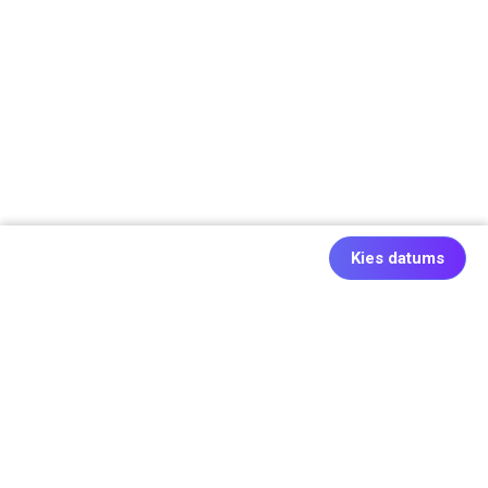
Kies datums
Ook origineel: