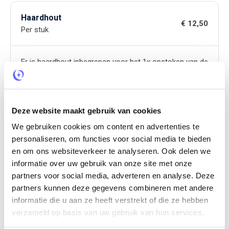
Haardhout
€ 12,50
Per stuk
Er is haardhout inbegrepen voor het 1x opstoken van de
sauna en de hottub. Wil je vaker opstoken dan kun je
haardhout bijbestellen. Dat kan ook ter plaatse.
Deze website maakt gebruik van cookies
We gebruiken cookies om content en advertenties te
Late check-out
€ 50,-
personaliseren, om functies voor social media te bieden
Per verblijf
en om ons websiteverkeer te analyseren. Ook delen we
informatie over uw gebruik van onze site met onze
Alleen mogelijk op zondag of woensdag ( tot 16.00uur)
partners voor social media, adverteren en analyse. Deze
partners kunnen deze gegevens combineren met andere
informatie die u aan ze heeft verstrekt of die ze hebben
Echte gasten, echte ervaringen.
Reviews.
verzameld op basis van uw gebruik van hun services.