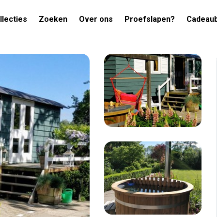
llecties
Zoeken
Over ons
Proefslapen?
Cadeau