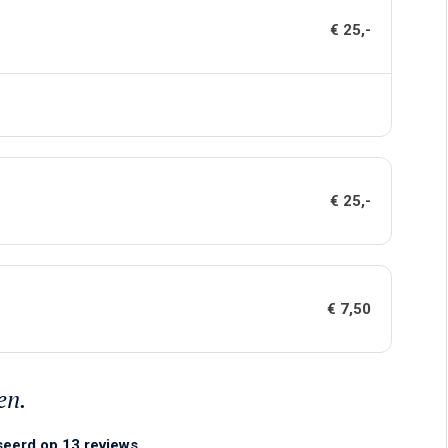
€ 25,-
€ 25,-
€ 7,50
en.
seerd op 13 reviews