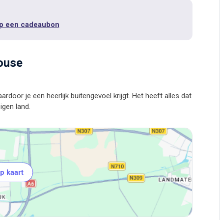
p een cadeaubon
house
 waardoor je een heerlijk buitengevoel krijgt. Het heeft alles dat
p kaart