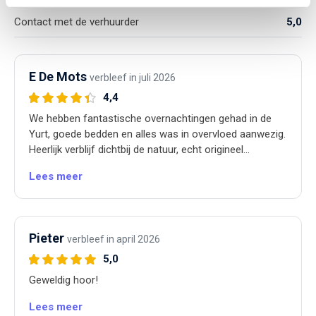
Contact met de verhuurder
5,0
E De Mots
verbleef in juli 2026
4,4
We hebben fantastische overnachtingen gehad in de
Yurt, goede bedden en alles was in overvloed aanwezig.
Heerlijk verblijf dichtbij de natuur, echt origineel
kamperen. Top communicatie met de verhuurders!
Lees meer
Dank Mark en Emma.
Pieter
verbleef in april 2026
5,0
Geweldig hoor!
Lees meer