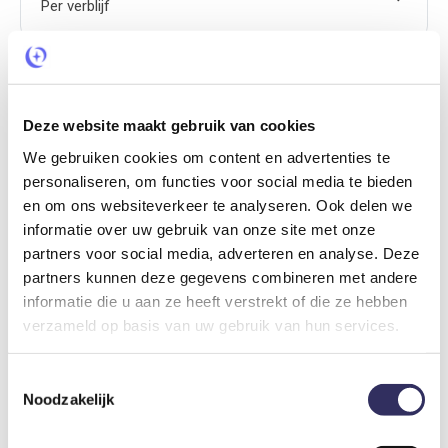
Per verblijf
Reserveringskosten
€ 9,-
Per verblijf
Deze website maakt gebruik van cookies
We gebruiken cookies om content en advertenties te
personaliseren, om functies voor social media te bieden
Toeristenbelasting
en om ons websiteverkeer te analyseren. Ook delen we
€ 13,50
Per nacht
informatie over uw gebruik van onze site met onze
partners voor social media, adverteren en analyse. Deze
partners kunnen deze gegevens combineren met andere
Optioneel bij te boeken
informatie die u aan ze heeft verstrekt of die ze hebben
verzameld op basis van uw gebruik van hun services.
Late check-out
€ 24,50
Toestemmingsselectie
Per verblijf
Noodzakelijk