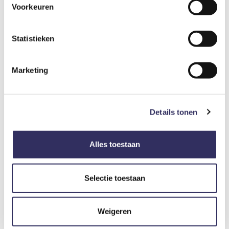
Alleen op zondag mogelijk. Uitchecken tot 21 uur op
Voorkeuren
zondagavond.
Statistieken
Echte gasten, echte ervaringen.
Reviews.
Marketing
4,9
/ 5
Details tonen
Gemiddeld aantal sterren gebaseerd op 9 reviews
Alles toestaan
Originaliteit
4,9
Selectie toestaan
Ligging
5,0
Interieur
4,9
Weigeren
Hygiëne
4,9