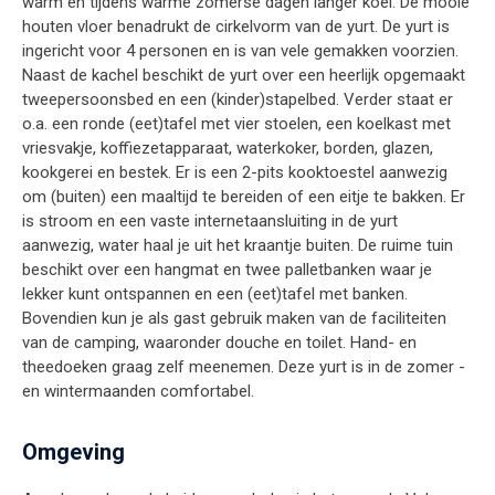
warm en tijdens warme zomerse dagen langer koel. De mooie
houten vloer benadrukt de cirkelvorm van de yurt. De yurt is
ingericht voor 4 personen en is van vele gemakken voorzien.
Naast de kachel beschikt de yurt over een heerlijk opgemaakt
tweepersoonsbed en een (kinder)stapelbed. Verder staat er
o.a. een ronde (eet)tafel met vier stoelen, een koelkast met
vriesvakje, koffiezetapparaat, waterkoker, borden, glazen,
kookgerei en bestek. Er is een 2-pits kooktoestel aanwezig
om (buiten) een maaltijd te bereiden of een eitje te bakken. Er
is stroom en een vaste internetaansluiting in de yurt
aanwezig, water haal je uit het kraantje buiten. De ruime tuin
beschikt over een hangmat en twee palletbanken waar je
lekker kunt ontspannen en een (eet)tafel met banken.
Bovendien kun je als gast gebruik maken van de faciliteiten
van de camping, waaronder douche en toilet. Hand- en
theedoeken graag zelf meenemen. Deze yurt is in de zomer -
en wintermaanden comfortabel.
Omgeving