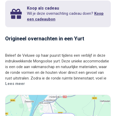
Koop als cadeau
Wil je deze overnachting cadeau doen?
Koop
een cadeaubon
Origineel overnachten in een Yurt
Beleef de Veluwe op haar puurst tijdens een verblijf in deze
indrukwekkende Mongoolse yurt. Deze unieke accommodatie
is een ode aan vakmanschap en natuurlijke materialen, waar
de ronde vormen en de houten vloer direct een gevoel van
rust uitstralen. Zodra je de ronde ruimte binnenstapt, voel je
Lees meer
de geborgenheid van het indrukwekkende houten geraamte en
de warme invulling van wolvilt en canvas. Of het buiten nu
zachtjes regent of de zon door de bomen schijnt, binnen
geniet je bij de warme kachel van een goed boek of een fijn
gesprek. De absolute magie ervaar je pas echt wanneer de
avond valt: terwijl je comfortabel in bed ligt, kijk je door de