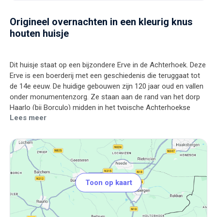
Origineel overnachten in een kleurig knus
houten huisje
Dit huisje staat op een bijzondere Erve in de Achterhoek. Deze
Erve is een boerderij met een geschiedenis die teruggaat tot
de 14e eeuw. De huidige gebouwen zijn 120 jaar oud en vallen
onder monumentenzorg. Ze staan aan de rand van het dorp
Haarlo (bij Borculo) midden in het typische Achterhoekse
Lees meer
coulissenlandschap, met haar besloten karakter en
schitterende doorkijkjes, waar stukken bos, weiland, akkers en
beken elkaar afwisselen. Prachtig voor wandelingen,
fietstochten en sterren kijken. Of zwemmen in een mooi
meertje vlakbij. Op het erf scharrelen de kippen, eenden,
pauwen en duiven. In de verte hoor je een koekoek, wielewaal,
in de wei grazen paarden. Een plek buiten de tijd. Prachtige
Toon op kaart