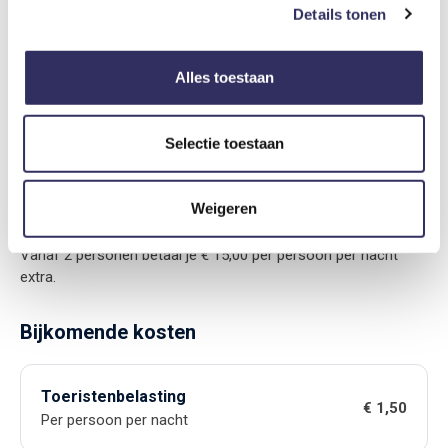
Details tonen
Prijs inclusief
Alles toestaan
De prijs is inclusief gas, water, elektra, wifi, linnen en
eindschoonmaak.
Selectie toestaan
Extra personen toeslag
Weigeren
Er geldt een toeslag bij boekingen met 2 of meer personen.
Vanaf 2 personen betaal je € 15,00 per persoon per nacht
extra.
Bijkomende kosten
Toeristenbelasting
€ 1,50
Per persoon per nacht