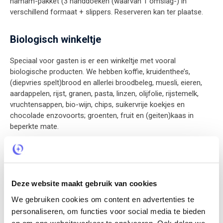
hamam-pakket (3 handdoeken (waarvan 1 omslag-) in
verschillend formaat + slippers. Reserveren kan ter plaatse.
Biologisch winkeltje
Speciaal voor gasten is er een winkeltje met vooral
biologische producten. We hebben koffie, kruidenthee’s,
(diepvries spelt)brood en allerlei broodbeleg, muesli, eieren,
aardappelen, rijst, granen, pasta, linzen, olijfolie, rijstemelk,
vruchtensappen, bio-wijn, chips, suikervrije koekjes en
chocolade enzovoorts; groenten, fruit en (geiten)kaas in
beperkte mate.
Boekenhoek
Er is een kleine collectie boeken te leen, om te lezen als je hier
Deze website maakt gebruik van cookies
bent. Heb je zelf een leuk boek uitgelezen en wil je het niet
meer meenemen dan kun je hem hier achter laten voor een
We gebruiken cookies om content en advertenties te
volgende gast en zelf weer een andere roman meenemen
personaliseren, om functies voor social media te bieden
(graag even opletten: gestempelde boeken willen we graag
en om ons websiteverkeer te analyseren. Ook delen we