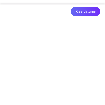
Kies datums
Ook origineel: