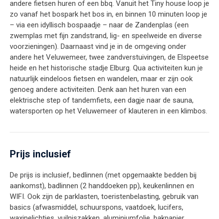
andere fietsen huren of een bbq. Vanuit het Tiny house loop je
zo vanaf het bospark het bos in, en binnen 10 minuten loop je
– via een idyllisch bospaadje – naar de Zandenplas (een
zwemplas met fijn zandstrand, lig- en speelweide en diverse
voorzieningen). Daarnaast vind je in de omgeving onder
andere het Veluwemeer, twee zandverstuivingen, de Elspeetse
heide en het historische stadje Elburg. Qua activiteiten kun je
natuurlijk eindeloos fietsen en wandelen, maar er zijn ook
genoeg andere activiteiten. Denk aan het huren van een
elektrische step of tandemfiets, een dagje naar de sauna,
watersporten op het Veluwemeer of klauteren in een klimbos.
Prijs inclusief
De prijs is inclusief, bedlinnen (met opgemaakte bedden bij
aankomst), badlinnen (2 handdoeken pp), keukenlinnen en
WIFI. Ook zijn de parklasten, toeristenbelasting, gebruik van
basics (afwasmiddel, schuurspons, vaatdoek, lucifers,
waxinelichtjes, vuilniszakken, aluminiumfolie, bakpapier,