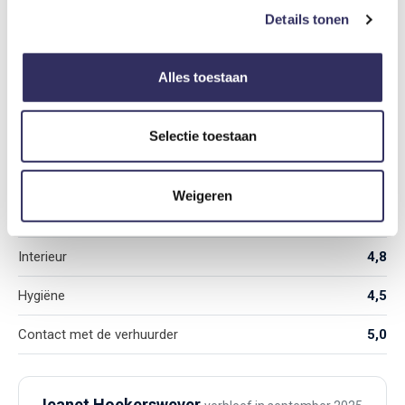
Details tonen
4,6
/ 5
Alles toestaan
Selectie toestaan
Gemiddeld aantal sterren gebaseerd op 4 reviews
Originaliteit
5,0
Weigeren
Ligging
3,8
Interieur
4,8
Hygiëne
4,5
Contact met de verhuurder
5,0
Jeanet Hoekerswever