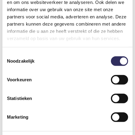
en om ons websiteverkeer te analyseren. Ook delen we
Reserveringskosten
informatie over uw gebruik van onze site met onze
€ 29,50
Per verblijf
partners voor social media, adverteren en analyse. Deze
partners kunnen deze gegevens combineren met andere
informatie die u aan ze heeft verstrekt of die ze hebben
Administratiekosten
verzameld op basis van uw gebruik van hun services.
Toestemmingsselectie
Optioneel bij te boeken
Noodzakelijk
Kinderbedje
Voorkeuren
€ 12,50
Per verblijf
Statistieken
Inclusief kinderstoel. Bedlinnen van het kinderbedje is
niet inbegrepen.
Marketing
Echte gasten, echte ervaringen.
Reviews.