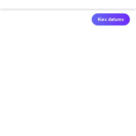
Kies datums
Ook origineel: