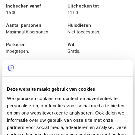
Inchecken vanaf
Uitchecken tot
15:00
11:00
Aantal personen
Huisdieren
Maximaal 6 personen
Niet toegestaan.
Parkeren
Wifi
Inbegrepen.
Gratis.
Cadeaubon verzilveren
Heb je een cadeaubon van
OrigineelOvernachten en wil
je deze gebruiken bij dit
Deze website maakt gebruik van cookies
hotel? Neem dan even
contact op via:
We gebruiken cookies om content en advertenties te
info@origineelovernachten.nl
personaliseren, om functies voor social media te bieden
en je ontvangt van ons
en om ons websiteverkeer te analyseren. Ook delen we
instructies hoe de bon te
informatie over uw gebruik van onze site met onze
verzilveren.
partners voor social media, adverteren en analyse. Deze
partners kunnen deze gegevens combineren met andere