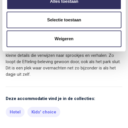
Alles toestaan
Midden in de Efteling
Het Efteling Grand Hotel ligt midden in de Efteling en is een
Selectie toestaan
hotel waar alles draait om comfort, sfeer en verwondering. Je
overnacht hier niet naast het park, maar er echt in. Zodra je
binnenstapt, voel je de rustige, luxe sfeer die perfect past bij
Weigeren
de magie van de Efteling. Het hotel biedt fijne restaurants, een
zwembad met spa en veel persoonlijke aandacht. Overal zie je
kleine details die verwijzen naar sprookjes en verhalen. Zo
loopt de Efteling‑beleving gewoon door, ook als het park sluit.
Dit is een plek waar overnachten net zo bijzonder is als het
dagje uit zelf.
Deze accommodatie vind je in de collecties:
Hotel
Kids' choice