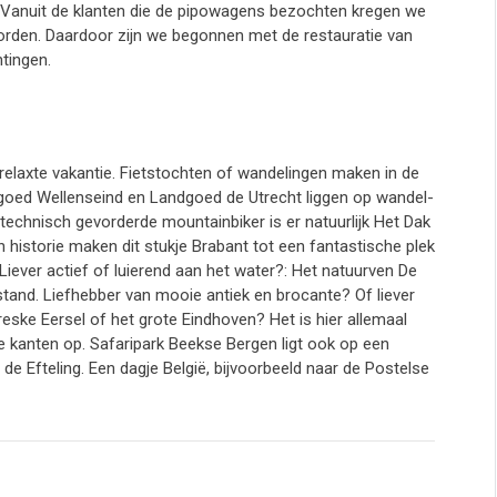
 Vanuit de klanten die de pipowagens bezochten kregen we
orden. Daardoor zijn we begonnen met de restauratie van
tingen.
relaxte vakantie. Fietstochten of wandelingen maken in de
goed Wellenseind en Landgoed de Utrecht liggen op wandel-
technisch gevorderde mountainbiker is er natuurlijk Het Dak
n historie maken dit stukje Brabant tot een fantastische plek
 Liever actief of luierend aan het water?: Het natuurven De
stand. Liefhebber van mooie antiek en brocante? Of liever
eske Eersel of het grote Eindhoven? Het is hier allemaal
le kanten op. Safaripark Beekse Bergen ligt ook op een
 de Efteling. Een dagje België, bijvoorbeeld naar de Postelse