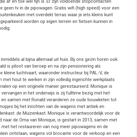
die af en toe wel fijn is. Er zijn voldoende stopcontacten
 geen tv in de pipowagen. Gratis wifi (high speed) voor een
n buitenkeuken met overdekt terras waar je iets kleins kunt
geparkeerd worden op eigen terrein en fietsen kunnen in
odig.
nmiddels al bijna allemaal uit huis. Bij ons gezin horen ook
d is piloot van beroep en na zijn pensionering als
e kleine luchtvaart, waaronder instructeur bij PAL-V, de
m met hout te werken in zijn volledig ingerichte werkplaats
alen op een originele manier gerestaureerd. Monique is
ervangen in het onderwijs is zij fulltime bezig met het
atief en samen met Ronald veranderen ze oude bouwketen tot
nopjes bij het inrichten van de wagens met antiek en
denkast: de Muizenkast. Monique is verantwoordelijk voor de
emd naar de Oma van Monique, is gestart in 2013, samen met
n met het restaureren van nog meer pipowagens en de
plein ontstaan, wagens vol brocante voor de verkoop en een