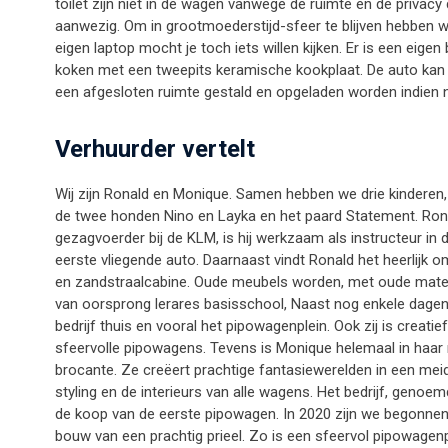
toilet zijn niet in de wagen vanwege de ruimte en de privacy 
aanwezig. Om in grootmoederstijd-sfeer te blijven hebben we
eigen laptop mocht je toch iets willen kijken. Er is een eige
koken met een tweepits keramische kookplaat. De auto kan 
een afgesloten ruimte gestald en opgeladen worden indien n
Verhuurder vertelt
Wij zijn Ronald en Monique. Samen hebben we drie kinderen, i
de twee honden Nino en Layka en het paard Statement. Ronal
gezagvoerder bij de KLM, is hij werkzaam als instructeur in d
eerste vliegende auto. Daarnaast vindt Ronald het heerlijk o
en zandstraalcabine. Oude meubels worden, met oude materi
van oorsprong lerares basisschool, Naast nog enkele dagen v
bedrijf thuis en vooral het pipowagenplein. Ook zij is cre
sfeervolle pipowagens. Tevens is Monique helemaal in haar 
brocante. Ze creëert prachtige fantasiewerelden in een mei
styling en de interieurs van alle wagens. Het bedrijf, geno
de koop van de eerste pipowagen. In 2020 zijn we begonne
bouw van een prachtig prieel. Zo is een sfeervol pipowagen