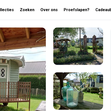
llecties
Zoeken
Over ons
Proefslapen?
Cadeau