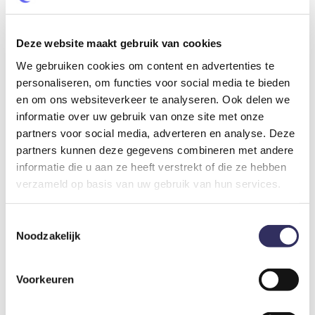
Glamping in hartje Den Bosch
Deze toffe stadscamping is perfecte uitvalsbasis voor een
Deze website maakt gebruik van cookies
uniek weekendje Den Bosch. Je bent midden in de stad, maar
We gebruiken cookies om content en advertenties te
tegelijkertijd ook een oase van rust aan het water. Op de
personaliseren, om functies voor social media te bieden
camping is een sfeervolle horecagelegenheid in het
sluiswachtershuis en een terras met stadsstrand. Mocht het
en om ons websiteverkeer te analyseren. Ook delen we
weer nou even niet meezitten, kun je altijd in onze glazen tuin
informatie over uw gebruik van onze site met onze
kas terecht. Beschut tegen de elementen, maar met uitzicht
partners voor social media, adverteren en analyse. Deze
op het water en het groen.
partners kunnen deze gegevens combineren met andere
informatie die u aan ze heeft verstrekt of die ze hebben
Verhuurder vertelt
verzameld op basis van uw gebruik van hun services.
Derek: "In 2021 zaten we met vrienden op een traditionele
Toestemmingsselectie
camping met traditionele chaletjes en een traditionele
Noodzakelijk
snackbar en begonnen we weg te dromen bij het kampvuur.
Hoe vet zou het zijn om een vernieuwende, creatieve en
hippe(re) camping te starten. En daar dan iedere dag gasten te
Voorkeuren
mogen verwelkomen en gras te maaien als een echte
campingbaas. Direct begon de zoektocht naar mooie locaties.