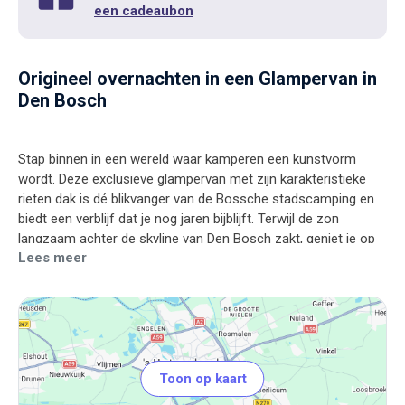
een cadeaubon
Origineel overnachten in een Glampervan in
Den Bosch
Stap binnen in een wereld waar kamperen een kunstvorm
wordt. Deze exclusieve glampervan met zijn karakteristieke
rieten dak is dé blikvanger van de Bossche stadscamping en
biedt een verblijf dat je nog jaren bijblijft. Terwijl de zon
langzaam achter de skyline van Den Bosch zakt, geniet je op
Lees meer
je eigen terrasje van de relaxte sfeer, omringd door het zand
van het stadsstrandje. Binnen word je omarmd door een
warm, houten interieur met knusse slaaphoekjes die
aanvoelen als een geborgen cocon. Of je nu de historische
straatjes van de stad verkent of met een drankje bij de
campingbar geniet, deze glampervan is de perfecte
Toon op kaart