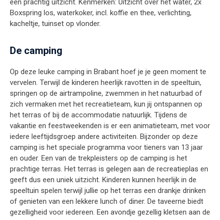
een prachtig uitzicht. Kenmerken: Uitzicht over het water, 2x
Boxspring los, waterkoker, incl. koffie en thee, verlichting,
kacheltje, tuinset op vlonder.
De camping
Op deze leuke camping in Brabant hoef je je geen moment te
vervelen. Terwijl de kinderen heerlijk ravotten in de speeltuin,
springen op de airtrampoline, zwemmen in het natuurbad of
zich vermaken met het recreatieteam, kun jij ontspannen op
het terras of bij de accommodatie natuurlijk. Tijdens de
vakantie en feestweekenden is er een animatieteam, met voor
iedere leeftijdsgroep andere activiteiten. Bijzonder op deze
camping is het speciale programma voor tieners van 13 jaar
en ouder. Een van de trekpleisters op de camping is het
prachtige terras. Het terras is gelegen aan de recreatieplas en
geeft dus een uniek uitzicht. Kinderen kunnen heerlijk in de
speeltuin spelen terwijl jullie op het terras een drankje drinken
of genieten van een lekkere lunch of diner. De taveerne biedt
gezelligheid voor iedereen. Een avondje gezellig kletsen aan de