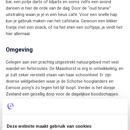
bar, een potje darts of biljarts en soms zelfs een avond
dansen is hier de orde van de dag. Door de “oud bruine”
uitstraling waan je je in een heus café. Voor een snelle hap
kun je gebruik maken van het cafetaria. Gewoon een lekker
frietje met een snack, of na het eten een softijsje, je vindt het
hier allemaal.
Omgeving
Gelegen aan een prachtig uitgestrekt natuurgebied met veel
wandel-en fietsroutes. De Maashorst is erg in ontwikkeling, en
je zult zeker versteld staan van haar schoonheid. Er zijn
diverse wildgebieden waar je de Schotse hooglanders en
Exmoor pony’s zo tegen het lijf loopt. Verder is het dorpje
Zeeland een gezellig dorp voor de dagelijkse boodschapjes.
Wil je wat uitgebreider winkelen? Dan is Uden een aanrader.
Uden ligt op slechts 6 km afstand en heeft een bruisend
centrum met een grote variëteit aan winkels. Op iets verdere
afstand maar ook lekker te fietsen vindt je de vestingstadjes
Grave en Ravenstein. Hier kun je wat cultuur en historie
Deze website maakt gebruik van cookies