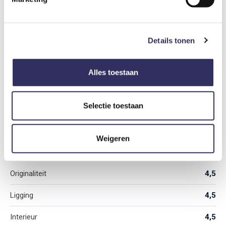
Huisdier
€ 4,-
Per dier per nacht
Details tonen
Echte gasten, echte ervaringen.
Reviews.
Alles toestaan
4,4
/ 5
Selectie toestaan
Weigeren
Gemiddeld aantal sterren gebaseerd op 2 reviews
Originaliteit
4,5
Ligging
4,5
Interieur
4,5