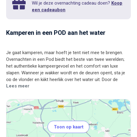
Wil je deze overnachting cadeau doen?
Koop
een cadeaubon
Kamperen in een POD aan het water
Je gaat kamperen, maar hoeft je tent niet mee te brengen.
Overnachten in een Pod biedt het beste van twee werelden;
het authentieke kampeergevoel en het comfort van luxe
slapen. Wanneer je wakker wordt en de deuren opent, sta je
op de vlonder en kijkt heerlijk over het water uit. Door de
Lees meer
unieke vormgeving van de Pod, voel je jezelf één met de
Toon op kaart