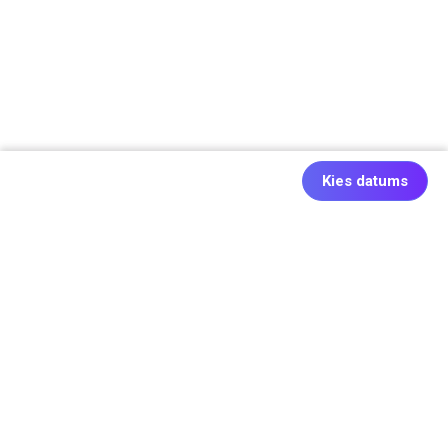
Kies datums
Ook origineel: