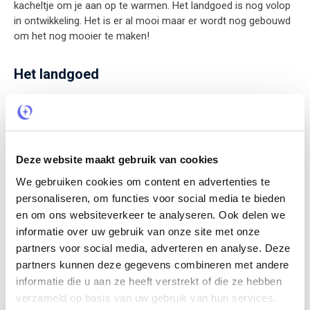
kacheltje om je aan op te warmen. Het landgoed is nog volop
in ontwikkeling. Het is er al mooi maar er wordt nog gebouwd
om het nog mooier te maken!
Het landgoed
Je verblijft op een knusse minicamping / langdoed in de
Noord-Hollandse polder met het strand op fietsafstand.
Achter de ringwal ligt een zelfvoorzienend restaurant,
kleinschalige camping, biologische akker, pluktuin, wijngaard
Deze website maakt gebruik van cookies
en vogelweide verscholen. Dit is een duurzaam paradijs waar
landbouw, natuur en recreatie samenkomen. Het restaurant
We gebruiken cookies om content en advertenties te
kookt met het voedsel van het landgoed, de restjes gaan naar
personaliseren, om functies voor social media te bieden
de varkentjes, en de varkens worden geserveerd in het
en om ons websiteverkeer te analyseren. Ook delen we
restaurant. Elke plank, elk kozijn, elke steen brengt een verhaal
informatie over uw gebruik van onze site met onze
mee van een vorig leven. Niets wordt besteld, alles is gezocht
partners voor social media, adverteren en analyse. Deze
en gevonden. Op de camping mag iedereen neerstrijken en
partners kunnen deze gegevens combineren met andere
genieten van natuur, cultuur, creativiteit en kunst. Op de akkers
informatie die u aan ze heeft verstrekt of die ze hebben
kan je komen boeren, om na een dag aanpoten met een appel
verzameld op basis van uw gebruik van hun services.
uit de boomgaard in het gras te liggen. Of een zelfgemaakt