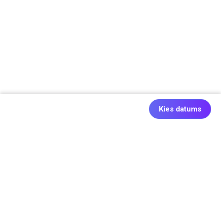
Kies datums
Ook origineel: