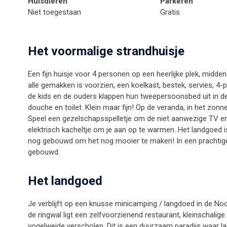
Huisdieren
Parkeren
Niet toegestaan
Gratis
Het voormalige strandhuisje
Een fijn huisje voor 4 personen op een heerlijke plek, midde
alle gemakken is voorzien, een koelkast, bestek, servies, 4-
de kids en de ouders klappen hun tweepersoonsbed uit in d
douche en toilet. Klein maar fijn! Op de veranda, in het zon
Speel een gezelschapsspelletje om de niet aanwezige TV en 
elektrisch kacheltje om je aan op te warmen. Het landgoed is
nog gebouwd om het nog mooier te maken! In een prachtige 
gebouwd.
Het landgoed
Je verblijft op een knusse minicamping / langdoed in de No
de ringwal ligt een zelfvoorzienend restaurant, kleinschalige
vogelweide verscholen. Dit is een duurzaam paradijs waar 