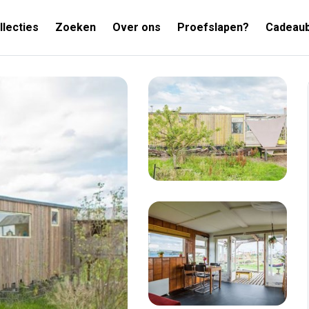
llecties
Zoeken
Over ons
Proefslapen?
Cadeau