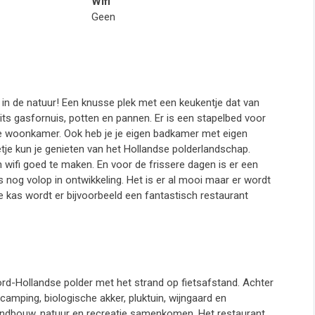
Wifi
Geen
n in de natuur! Een knusse plek met een keukentje dat van
pits gasfornuis, potten en pannen. Er is een stapelbed voor
e woonkamer. Ook heb je je eigen badkamer met eigen
netje kun je genieten van het Hollandse polderlandschap.
wifi goed te maken. En voor de frissere dagen is er een
 nog volop in ontwikkeling. Het is er al mooi maar er wordt
kas wordt er bijvoorbeeld een fantastisch restaurant
ord-Hollandse polder met het strand op fietsafstand. Achter
 camping, biologische akker, pluktuin, wijngaard en
landbouw, natuur en recreatie samenkomen. Het restaurant