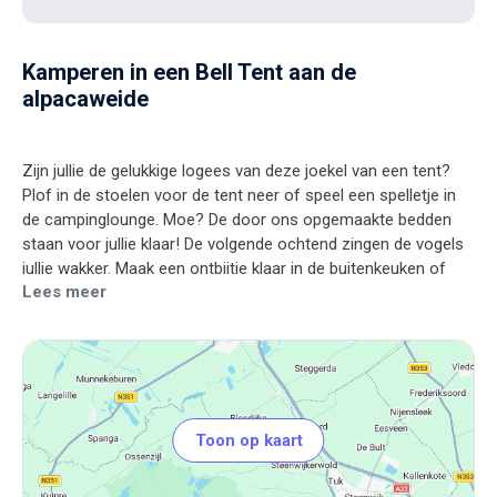
Kamperen in een Bell Tent aan de
alpacaweide
Zijn jullie de gelukkige logees van deze joekel van een tent?
Plof in de stoelen voor de tent neer of speel een spelletje in
de campinglounge. Moe? De door ons opgemaakte bedden
staan voor jullie klaar! De volgende ochtend zingen de vogels
jullie wakker. Maak een ontbijtje klaar in de buitenkeuken of
Lees meer
bestel broodjes via de receptie. Horen jullie af en toe iets
hummen op de achtergrond? Dit zijn onze amigo's Niño, Paco
Toon op kaart