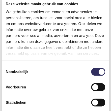
• Fleece dekens
Deze website maakt gebruik van cookies
• Elektra
We gebruiken cookies om content en advertenties te
• Koelkast
personaliseren, om functies voor social media te bieden
• Spiegel
en om ons websiteverkeer te analyseren. Ook delen we
• Bestek, borden, bekers en glazen
informatie over uw gebruik van onze site met onze
• Benodigdheden voor de afwas
partners voor social media, adverteren en analyse. Deze
• Sfeervolle verlichting
• Veger en blik
partners kunnen deze gegevens combineren met andere
• Droogrekje
informatie die u aan ze heeft verstrekt of die ze hebben
• Stoelen
verzameld op basis van uw gebruik van hun services.
• Tafeltje
• Gedeeld sanitair
Toestemmingsselectie
• Wifi
Noodzakelijk
• Afrikaanse vibes
Ook mag je gebruik maken van de gedeelde campingkeuken in
Voorkeuren
onze campinglounge, hier vind je:
• Elektrische kookplaat
• Potten en pannen
Statistieken
• Waterkoker