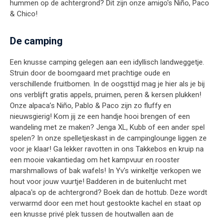
hummen op de achtergrond? Dit zijn onze amigo's Niño, Paco
& Chico!
De camping
Een knusse camping gelegen aan een idyllisch landweggetje.
Struin door de boomgaard met prachtige oude en
verschillende fruitbomen. In de oogsttijd mag je hier als je bij
ons verblijft gratis appels, pruimen, peren & kersen plukken!
Onze alpaca’s Niño, Pablo & Paco zijn zo fluffy en
nieuwsgierig! Kom jij ze een handje hooi brengen of een
wandeling met ze maken? Jenga XL, Kubb of een ander spel
spelen? In onze spelletjeskast in de campinglounge liggen ze
voor je klaar! Ga lekker ravotten in ons Takkebos en kruip na
een mooie vakantiedag om het kampvuur en rooster
marshmallows of bak wafels! In Yv's winkeltje verkopen we
hout voor jouw vuurtje! Badderen in de buitenlucht met
alpaca's op de achtergrond? Boek dan de hottub. Deze wordt
verwarmd door een met hout gestookte kachel en staat op
een knusse privé plek tussen de houtwallen aan de