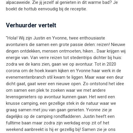
alpacaweide. Zie jij jezelf al genieten in dit warme bad? Je
boekt de hottub eenvoudig bij de receptie.
Verhuurder vertelt
"Hola! Wij zijn Justin en Yvonne, twee enthousiaste
avonturiers die samen een grote passie delen: reizen! Nieuwe
dingen ontdekken, mensen ontmoeten, hiken… Daar krijgen wij
energie van. Van verre reizen tot stedentrips dichter bij huis:
zodra we de kans zien, gaan we op avontuur. Tot in 2020
corona om de hoek kwam kijken en Yvonne haar werk in de
evenementenbranch stil kwam te liggen. Maar waar een deur
dicht gaat, gaat weer een nieuwe open. Zo ontstond het idee
om samen een plek te zoeken waar we met andere
levensgenieters op avontuur kunnen gaan. Het werd een
knusse camping, een gezellige stek in de natuur waar we
graag samen met jou van gaan genieten. Yvonne zie je
dagelijks op de camping rondfladderen. Justin heeft een
fulltime baan maar zodra zijn werkdag erop zit of het
weekend aanbreekt is hij er gezellig bij! Samen zie je ons