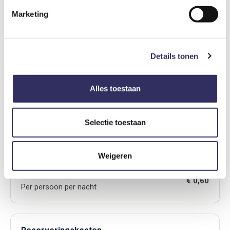
• Koffiezetapparaat
• Broodrooster
Marketing
• Tosti-ijzer
• Heksenketel/grill
• Zitgelegenheid
Details tonen
• Gezamenlijke koelkast
Bijkomende kosten
Alles toestaan
Toeristenbelasting
Selectie toestaan
€ 1,50
Per persoon per nacht
Weigeren
Milieuheffing
€ 0,60
Per persoon per nacht