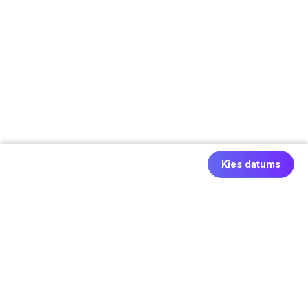
Kies datums
Ook origineel: