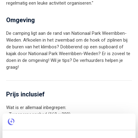
regelmatig een leuke activiteit organiseren."
Omgeving
De camping ligt aan de rand van Nationaal Park Weerribben-
Wieden. Afkoelen in het zwembad om de hoek of ziplinen bij
de buren van het klimbos? Dobberend op een supboard of
kajak door Nationaal Park Weerribben-Wieden? Er is zoveel te
doen in de omgeving! Wil je tips? De verhuurders helpen je
graag!
Prijs inclusief
Wat is er allemaal inbegrepen:
• Tweepersoonsbed (160 x 200)
• 3 x eenpersoonsbed (90 x 200)
• Beddengoed (inclusief 4-seizoenen dekbed)
• Handdoeken (per 2 nachten 1 handdoek per persoon)