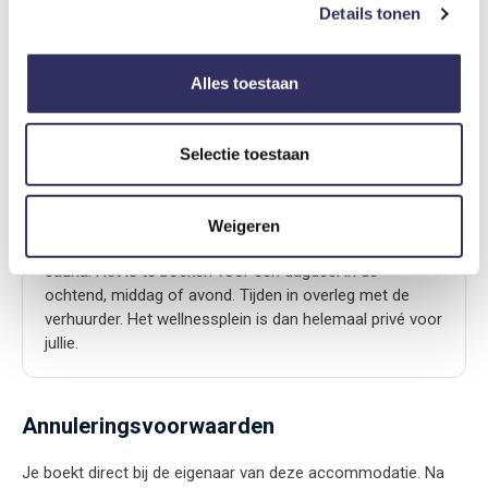
Details tonen
Ontbijt
€ 15,-
Per persoon per nacht
Alles toestaan
Wellness-plein
Selectie toestaan
€ 115,-
Per verblijf
Weigeren
Maak gebruik van het wellnessplein met hottub en
sauna. Het is te boeken voor een dagdeel in de
ochtend, middag of avond. Tijden in overleg met de
verhuurder. Het wellnessplein is dan helemaal privé voor
jullie.
Annuleringsvoorwaarden
Je boekt direct bij de eigenaar van deze accommodatie. Na