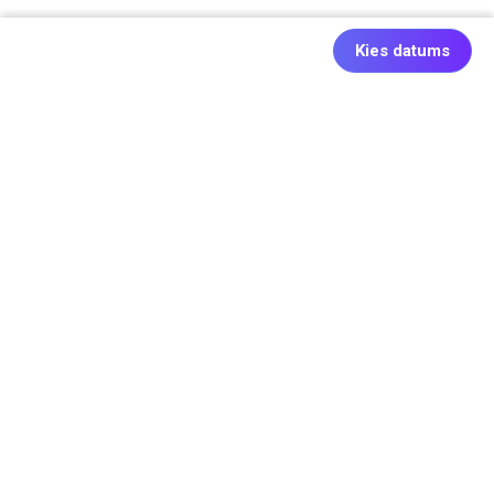
Kies datums
Ook origineel: