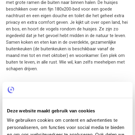
met grote ramen die buiten naar binnen halen. De huisjes
beschikken over een fijn 180x200‑bed voor een goede
nachtrust en een eigen douche en toilet die het geheel extra
privacy en extra comfort geven. Je kijkt uit over open land, hei
en bos, en hoort de vogels rondom de huisjes. Ze zijn zo
ingedeeld dat je het gevoel hebt midden in de natuur te leven.
Samen koken en eten kan in de overdekte, gezamenlijke
buitenkeuken (de buitenkeuken is beschikbaar vanaf de
maand mei tot en met oktober) en woonkamer. Een plek om
buiten te leven, in alle rust. Wie wil, kan zelfs meehelpen met
schapen drijven.
Omgeving
De huisjes liggen tussen de velden, midden in het landschap,
met uitzicht over open land, hei en bos. Je verblijft hier op de
Deze website maakt gebruik van cookies
overgang van Salland, Twente en de Achterhoek, vlak bij de
Sallandse Heuvelrug en de Holterberg. Het terrein is
We gebruiken cookies om content en advertenties te
kleinschalig en rustig, niet op een vakantiepark, met volop
personaliseren, om functies voor social media te bieden
ruimte om samen te zijn in het groen. Wandelen en fietsen
en om ons websiteverkeer te analyseren. Ook delen we