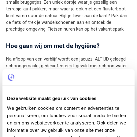
smalle bruggetjes. Een uniek dorpje waar je gezellig een
terrasje kunt pakken, maar waar je ook met een fluisterboot
kunt varen door de natuur. Blijf je liever aan de kant? Pak dan
de fiets of trek je wandelschoenen aan en ontdek de
prachtige omgeving. Fietsen huren kan op het vakantiepark.
Hoe gaan wij om met de hygiëne?
Na afloop van een verblijf wordt een jacuzzi ALTIJD geleegd,
schoongemaakt, gedesinfecteerd, gevuld met schoon water
en voorzien van chloor. Je maakt dus gebruik van een jacuzzi
die speciaal voor jullie is gevuld met water waar nog niemand
anders gebruik van heeft gemaakt.
Deze website maakt gebruik van cookies
Huisregels en parkreglement
We gebruiken cookies om content en advertenties te
personaliseren, om functies voor social media te bieden
Om de rustige en ontspannen sfeer van onze locatie te
en om ons websiteverkeer te analyseren. Ook delen we
waarborgen, is gebruik van de vakantiewoning en de
bijbehorende wellness faciliteiten zoals sauna, jacuzzi e.d.,
informatie over uw gebruik van onze site met onze
door meer personen dan overeengekomen bij de boeking, niet