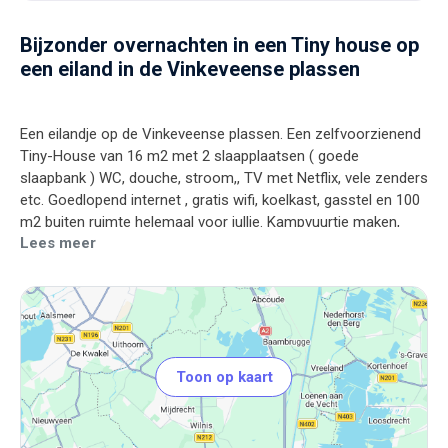
Bijzonder overnachten in een Tiny house op
een eiland in de Vinkeveense plassen
Een eilandje op de Vinkeveense plassen. Een zelfvoorzienend
Tiny-House van 16 m2 met 2 slaapplaatsen ( goede
slaapbank ) WC, douche, stroom,, TV met Netflix, vele zenders
etc. Goedlopend internet , gratis wifi, koelkast, gasstel en 100
m2 buiten ruimte helemaal voor jullie. Kampvuurtje maken,
Lees meer
geen probleem. Hond mee, geen probleem. Ondanks alle luxe
moet je wel een beetje avontuurlijk ingesteld zijn. Om je logies
op het eiland mogelijk te maken krijg je bij je boeking
beschikking over een askeladden boot voorzien van een
nieuwe suzuki buitenboord motor ( 4 pk ) Hier heb je geen
vaarbewijs voor nodig. Als je niet bekend bent met bootjes
hebben we 30 minuten van je tijd nodig om je de basis
Toon op kaart
vaardigheden bij te brengen. De finesses van “bootje varen”
leer je al doende tijdens je vakantie. Het weer praten we in
Nederland vaak over. Op een eiland ervaar je het weer intenser,