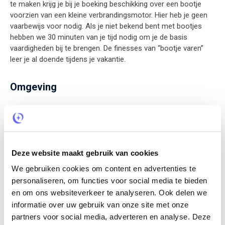
te maken krijg je bij je boeking beschikking over een bootje
voorzien van een kleine verbrandingsmotor. Hier heb je geen
vaarbewijs voor nodig. Als je niet bekend bent met bootjes
hebben we 30 minuten van je tijd nodig om je de basis
vaardigheden bij te brengen. De finesses van “bootje varen”
leer je al doende tijdens je vakantie.
Omgeving
De Vinkeveense Plassen zijn een begrip op zich. In het groene
hart, Natuurnetwerk Nederland gebied (NNN), tegen Botshol
(natura 2000) aan. Staat in de top van duiklocaties in
Nederland, door het heldere water. Dat is allemaal waar en
Deze website maakt gebruik van cookies
daar kan je ook volledig van genieten. Het leven op een eiland
voegt hier nog een extra dimensie aan toe. Op het eiland sta je
We gebruiken cookies om content en advertenties te
heel direct in contact met het weer. Een frisse duik in een van
personaliseren, om functies voor social media te bieden
de schoonste natuurwateren van Nederland doet al je zorgen
en om ons websiteverkeer te analyseren. Ook delen we
vergeten.
informatie over uw gebruik van onze site met onze
partners voor social media, adverteren en analyse. Deze