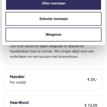
Alles toestaan
Bedlinnen
€ 12,50
Selectie toestaan
Per persoon
Weigeren
Ons bedlinnen bestaat uit een goede, schone slaapzak
en handdoeken, daar betaal je 12,50 p.p voor. Je kan er
ook voor kiezen je eigen slaapzak of dekbed en
handdoeken mee te nemen. We zorgen altijd voor een
onderlaken en een kussen met kussenhoes.
Huisdier
€ 25,-
Per verblijf
Haardhout
€ 12,50