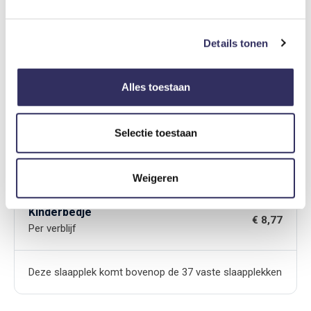
Details tonen
Optioneel bij te boeken
Alles toestaan
Badhanddoeken
€ 2,65
Per persoon
Selectie toestaan
2 Handdoeken per set.
Weigeren
Kinderbedje
€ 8,77
Per verblijf
Deze slaapplek komt bovenop de 37 vaste slaapplekken