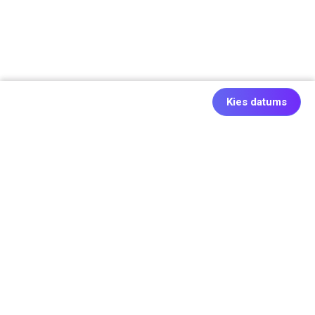
Kies datums
Ook origineel: