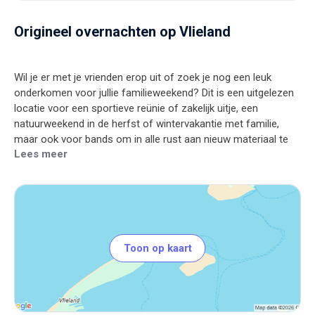
Origineel overnachten op Vlieland
Wil je er met je vrienden erop uit of zoek je nog een leuk
onderkomen voor jullie familieweekend? Dit is een uitgelezen
locatie voor een sportieve reünie of zakelijk uitje, een
natuurweekend in de herfst of wintervakantie met familie,
maar ook voor bands om in alle rust aan nieuw materiaal te
Lees meer
werken.
Dit is dé plek om even lekker met z'n allen in een hele andere
wereld te stappen, even weg te zijn van alle drukte van thuis
en bij te kletsen onder het genot van een lekkere bak koffie of
Toon op kaart