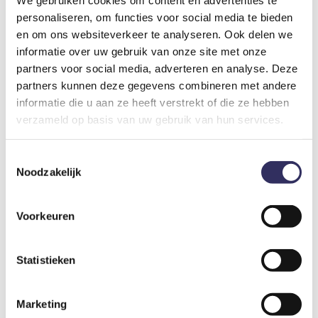
personaliseren, om functies voor social media te bieden
Er geldt een toeslag bij boekingen met 1 of meer personen.
en om ons websiteverkeer te analyseren. Ook delen we
Vanaf 1 personen betaal je € 19,00 per persoon per nacht
informatie over uw gebruik van onze site met onze
extra.
partners voor social media, adverteren en analyse. Deze
partners kunnen deze gegevens combineren met andere
Bijkomende kosten
informatie die u aan ze heeft verstrekt of die ze hebben
verzameld op basis van uw gebruik van hun services.
Schoonmaakkosten
€ 120,-
Toestemmingsselectie
Per verblijf
Noodzakelijk
Voorkeuren
Toeristenbelasting
€ 2,58
Per persoon per nacht
Statistieken
Reserveringskosten
Marketing
€ 8,-
Per verblijf