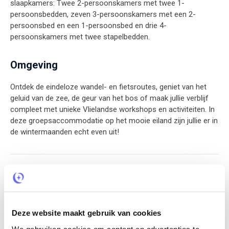
slaapkamers: Twee 2-persoonskamers met twee 1-
persoonsbedden, zeven 3-persoonskamers met een 2-
persoonsbed en een 1-persoonsbed en drie 4-
persoonskamers met twee stapelbedden.
Omgeving
Ontdek de eindeloze wandel- en fietsroutes, geniet van het
geluid van de zee, de geur van het bos of maak jullie verblijf
compleet met unieke Vlielandse workshops en activiteiten. In
deze groepsaccommodatie op het mooie eiland zijn jullie er in
de wintermaanden echt even uit!
Prijs inclusief
De prijs is inclusief gratis toegang tot zwembad ‘Flidunen’.
Deze website maakt gebruik van cookies
Extra personen toeslag
We gebruiken cookies om content en advertenties te