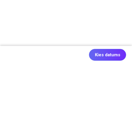
Kies datums
Ook origineel: