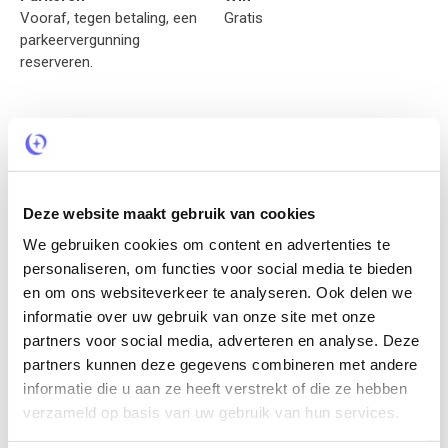
Vooraf, tegen betaling, een
Gratis
parkeervergunning
reserveren.
De suites
Ervaar luxe en comfort in de Boulevard Suites, gelegen aan de
boulevard van Vlissingen, direct aan het strand. Kies uit een
Deze website maakt gebruik van cookies
van de 10 stijlvolle 2-persoons suites. Op de begane grond
We gebruiken cookies om content en advertenties te
bevinden zich 5 suites met terras en op de 1e etage vindt u 5
suites met een Frans balkon. Er is altijd wel een suite die bij je
personaliseren, om functies voor social media te bieden
past. Voor extra ontspanning kun je kiezen voor de Deluxe
en om ons websiteverkeer te analyseren. Ook delen we
Ocean Suite met een luxe ligbad voor een ultiem relaxmoment
informatie over uw gebruik van onze site met onze
of voor een heerlijke Sauna Suite met infrarood sauna en een
partners voor social media, adverteren en analyse. Deze
sun shower. Geniet elke ochtend van een overheerlijk en
partners kunnen deze gegevens combineren met andere
uitgebreid ontbijtbuffet en laatje tijdens jouw verblijf culinair
informatie die u aan ze heeft verstrekt of die ze hebben
verwennen. Ervaar een verblijf vol comfort op een unieke plek.
verzameld op basis van uw gebruik van hun services.