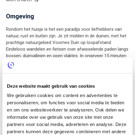
Omgeving
Rondom het huisje is het een paradijs voor liefhebbers van
natuur, rust en buiten zijn. Je zit midden in de duinen, met het
prachtige natuurgebied Voornes Duin op loopafstand.
Eindeloos wandelen en fietsen over afwisselende paden langs
bossen, duinvalleien en open vlaktes. In ongeveer 15 minuten
lopen sta je op het strand, waar je kunt uitwaaien, zonnen of
genieten van een drankje bij een strandpaviljoen. In de directe
omgeving liggen sfeervolle plaatsjes zoals Brielle en
Hellevoetsluis, waar je door historische straatjes kunt
Deze website maakt gebruik van cookies
slenteren of gezellig een terrasje kunt pakken. Zoek je iets
We gebruiken cookies om content en advertenties te
meer levendigheid, dan ligt Rotterdam op slechts een half
uurtje rijden, ideaal voor een dagje stad met winkels,
personaliseren, om functies voor social media te bieden
restaurants en cultuur. De stilte van de natuur en de dynamiek
en om ons websiteverkeer te analyseren. Ook delen we
van leuke uitstapjes vlakbij.
informatie over uw gebruik van onze site met onze
partners voor social media, adverteren en analyse. Deze
partners kunnen deze gegevens combineren met andere