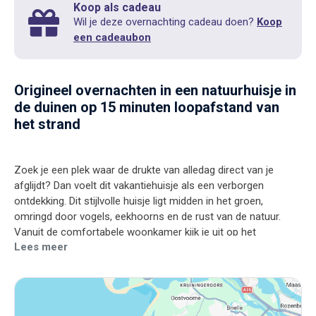
Koop als cadeau
Wil je deze overnachting cadeau doen?
Koop
een cadeaubon
Origineel overnachten in een natuurhuisje in
de duinen op 15 minuten loopafstand van
het strand
Zoek je een plek waar de drukte van alledag direct van je
afglijdt? Dan voelt dit vakantiehuisje als een verborgen
ontdekking. Dit stijlvolle huisje ligt midden in het groen,
omringd door vogels, eekhoorns en de rust van de natuur.
Vanuit de comfortabele woonkamer kijk je uit op het
Lees meer
landschap, terwijl het strand en de uitgestrekte duinen op
slechts een korte wandeling liggen. Of je nu komt voor lange
stranddagen, eindeloze wandelingen of simpelweg om
helemaal niets te hoeven: hier ontstaat vanzelf het