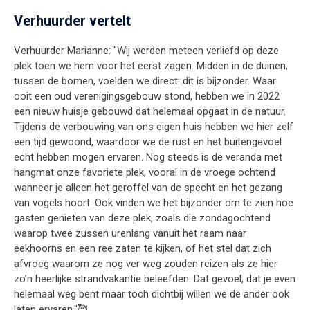
Verhuurder vertelt
Verhuurder Marianne: "Wij werden meteen verliefd op deze
plek toen we hem voor het eerst zagen. Midden in de duinen,
tussen de bomen, voelden we direct: dit is bijzonder. Waar
ooit een oud verenigingsgebouw stond, hebben we in 2022
een nieuw huisje gebouwd dat helemaal opgaat in de natuur.
Tijdens de verbouwing van ons eigen huis hebben we hier zelf
een tijd gewoond, waardoor we de rust en het buitengevoel
echt hebben mogen ervaren. Nog steeds is de veranda met
hangmat onze favoriete plek, vooral in de vroege ochtend
wanneer je alleen het geroffel van de specht en het gezang
van vogels hoort. Ook vinden we het bijzonder om te zien hoe
gasten genieten van deze plek, zoals die zondagochtend
waarop twee zussen urenlang vanuit het raam naar
eekhoorns en een ree zaten te kijken, of het stel dat zich
afvroeg waarom ze nog ver weg zouden reizen als ze hier
zo’n heerlijke strandvakantie beleefden. Dat gevoel, dat je even
helemaal weg bent maar toch dichtbij willen we de ander ook
laten ervaren."🥰