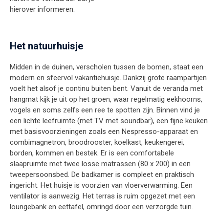
hierover informeren.
Het natuurhuisje
Midden in de duinen, verscholen tussen de bomen, staat een
modern en sfeervol vakantiehuisje. Dankzij grote raampartijen
voelt het alsof je continu buiten bent. Vanuit de veranda met
hangmat kijk je uit op het groen, waar regelmatig eekhoorns,
vogels en soms zelfs een ree te spotten zijn. Binnen vind je
een lichte leefruimte (met TV met soundbar), een fijne keuken
met basisvoorzieningen zoals een Nespresso-apparaat en
combimagnetron, broodrooster, koelkast, keukengerei,
borden, kommen en bestek. Er is een comfortabele
slaapruimte met twee losse matrassen (80 x 200) in een
tweepersoonsbed. De badkamer is compleet en praktisch
ingericht. Het huisje is voorzien van vloerverwarming. Een
ventilator is aanwezig. Het terras is ruim opgezet met een
loungebank en eettafel, omringd door een verzorgde tuin.