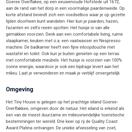
Goeree Overflakee, op een eeuwenoude Hofstede uit 1672,
aan de rand van het dorp in een voormalige paardenweide. Op
korte afstand bevindt zich een voedselbos waar je op gezette
tijden doorheen kunt wandelen. Hier kun je paarden, hazen,
fazanten en zelfs reeën spotten. Het huisje is van alle
gemakken voorzien. Denk aan een comfortabele living, ruime
slaapkamer, keuken met o.a. een vaatwasser en Nespresso
machine. De badkamer heeft een fijne inloopdouche met
wastafel en toilet. Ook kun je buiten genieten op een terras
met comfortabele meubels. Het huisje is voorzien van 100%
zonne energie, waardoor je ook een bijdrage levert aan het
milieu. Laat je verwonderen en maak je verblijf onvergetelijk.
Omgeving
Het Tiny House is gelegen op het prachtige eiland Goeree-
Overflakkee, omgeven door de natuur. Het eiland is erkend als
een van de meest duurzame en milieuvriendelijke toeristische
bestemmingen ter wereld. Drie keer op rij de Quality Coast
Award Platina ontvangen. De unieke afwisseling van zoet,