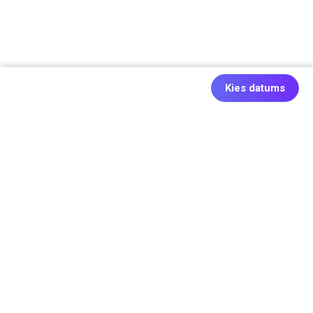
Kies datums
Ook origineel: