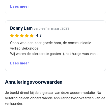
leuke kaart die ik daar heb laten bezorgen te verassen.
Lees meer
Met alles dachten ze mee! Weer zat wat tegen, maar
heerlijk in het huisje kunnen komen snacken en
spelletjes kunnen spelen. Bed is ook heerlijk goede
douche en hygiëne was ook goed. Overall perfect
Donny Lam
verbleef in maart 2023
weekend gehad en mooi uitzicht!!
4,8
Onno was een zeer goede host, de communicatie
verliep vlekkeloos.
Wij waren de allereerste gasten :), het huisje was van
alles voorzien en ook het interieur was zeer naar ons
Lees meer
smaak. Het uitzicht op de oude paardenheide is zeer
uitgestrekt en heel mooi. Voor een koppel of met baby
is het meer dan groot genoeg. Geen last van geur of
lawaai gehad. Echte aanrader om tot rust te komen.
Annuleringsvoorwaarden
Je boekt direct bij de eigenaar van deze accommodatie. Na
betaling gelden onderstaande annuleringsvoorwaarden van de
verhuurder: