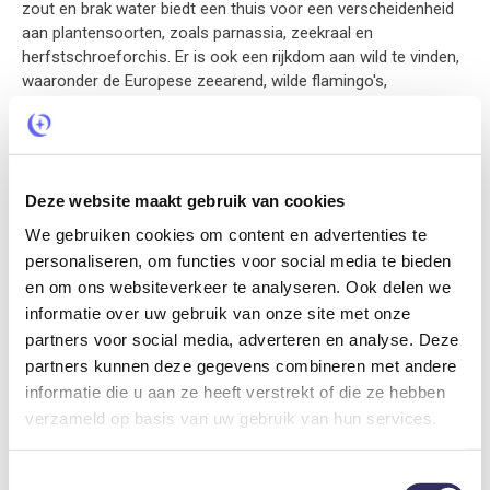
zout en brak water biedt een thuis voor een verscheidenheid
aan plantensoorten, zoals parnassia, zeekraal en
herfstschroeforchis. Er is ook een rijkdom aan wild te vinden,
waaronder de Europese zeearend, wilde flamingo's,
zeehonden, reeën, heckrunderen en fjordenpaarden. Gelegen
aan de rand van het idyllische dorp Sommelsdijk, biedt dit Tiny
House een uitstekende uitvalsbasis voor wandelingen en
fietstochten, met de nabijheid van winkels en de prachtig
Deze website maakt gebruik van cookies
gerestaureerde haven met veel terrasjes in Middelharnis.
Slechts 20 auto minuten van de zee gelegen.
We gebruiken cookies om content en advertenties te
personaliseren, om functies voor social media te bieden
en om ons websiteverkeer te analyseren. Ook delen we
informatie over uw gebruik van onze site met onze
Prijs inclusief
partners voor social media, adverteren en analyse. Deze
partners kunnen deze gegevens combineren met andere
Beddengoed, handdoeken, zeep, douchegel, koffie, thee, wifi,
informatie die u aan ze heeft verstrekt of die ze hebben
parking
verzameld op basis van uw gebruik van hun services.
Bijkomende kosten
Toestemmingsselectie