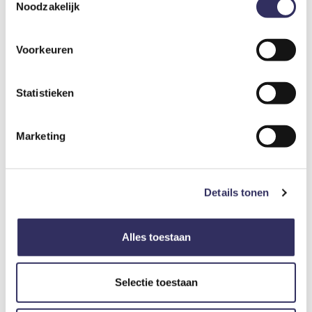
Noodzakelijk
Schoonmaakkosten
€ 30,-
Per verblijf
Voorkeuren
Statistieken
Toeristenbelasting
€ 1,50
Per persoon per nacht
Marketing
Deze toeristenbelasting is verplicht door de gemeente
Goeree Overflakkee.
Details tonen
Echte gasten, echte ervaringen.
Reviews.
Alles toestaan
4,7
/ 5
Selectie toestaan