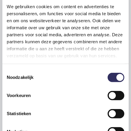
We gebruiken cookies om content en advertenties te
Collecties
personaliseren, om functies voor social media te bieden
en om ons websiteverkeer te analyseren. Ook delen we
Slapen in een strandhuisje
informatie over uw gebruik van onze site met onze
Slapen in een b
oomhut
partners voor social media, adverteren en analyse. Deze
Slapen in een y
urt
partners kunnen deze gegevens combineren met andere
Slapen in een p
ipowagen
informatie die u aan ze heeft verstrekt of die ze hebben
Slapen in een t
iny house
verzameld op basis van uw gebruik van hun services.
Bekijk alle
collecties
Toestemmingsselectie
Thema's
Noodzakelijk
Romantisch overnachten
Wellness
huisje
s
Voorkeuren
Glamping
Strandhuisje huren
Statistieken
Huisjes in de natuur
Groepsaccommodaties