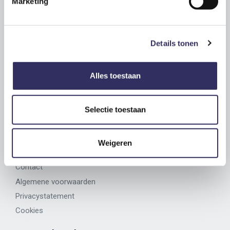
Marketing
Over ons
Over OrigineelOvernachten
Reviews van onze gasten
Details tonen
Ontmoet onze verhuurders
Inspiratieblog
Alles toestaan
Awards
Vacatures
Selectie toestaan
Hulp
Koop een cadeaubon
Weigeren
Veelgestelde vragen
Contact
Algemene voorwaarden
Privacystatement
Cookies