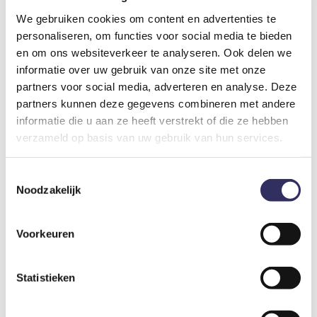
We gebruiken cookies om content en advertenties te
personaliseren, om functies voor social media te bieden
en om ons websiteverkeer te analyseren. Ook delen we
informatie over uw gebruik van onze site met onze
partners voor social media, adverteren en analyse. Deze
partners kunnen deze gegevens combineren met andere
informatie die u aan ze heeft verstrekt of die ze hebben
verzameld op basis van uw gebruik van hun services.
Toestemmingsselectie
Noodzakelijk
Keukentje van de Spothut
Voorkeuren
Tussen kunst en natuur
Statistieken
De Spothut ligt op de Kemperheide, aan de rand van een