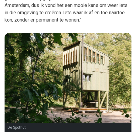
Amsterdam, dus ik vond het een mooie kans om weer iets
in die omgeving te creëren. Iets waar ik af en toe naartoe
kon, zonder er permanent te wonen.”
De Spothut