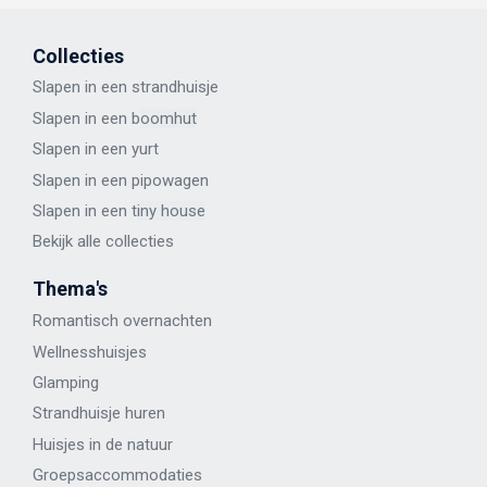
Collecties
Slapen in een strandhuisje
Slapen in een b
oomhut
Slapen in een y
urt
Slapen in een p
ipowagen
Slapen in een t
iny house
Bekijk alle
collecties
Thema's
Romantisch overnachten
Wellness
huisje
s
Glamping
Strandhuisje huren
Huisjes in de natuur
Groepsaccommodaties