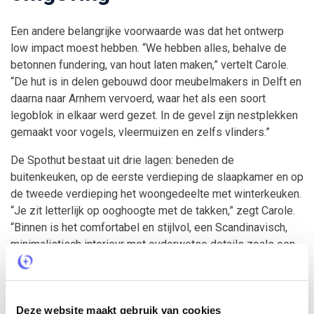
Een andere belangrijke voorwaarde was dat het ontwerp
low impact moest hebben. “We hebben alles, behalve de
betonnen fundering, van hout laten maken,” vertelt Carole.
“De hut is in delen gebouwd door meubelmakers in Delft en
daarna naar Arnhem vervoerd, waar het als een soort
legoblok in elkaar werd gezet. In de gevel zijn nestplekken
gemaakt voor vogels, vleermuizen en zelfs vlinders.”
De Spothut bestaat uit drie lagen: beneden de
buitenkeuken, op de eerste verdieping de slaapkamer en op
de tweede verdieping het woongedeelte met winterkeuken.
“Je zit letterlijk op ooghoogte met de takken,” zegt Carole.
“Binnen is het comfortabel en stijlvol, een Scandinavisch,
minimalistisch interieur met ouderwetse details zoals een
fluitketel en een gewoon koffiezetapparaat waardoor je hier
echt even tot rust komt. Buiten is een vuurplaats waar je
pizza kunt bakken of gewoon kunt genieten van het bos.”
Deze website maakt gebruik van cookies