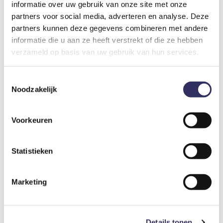
informatie over uw gebruik van onze site met onze
partners voor social media, adverteren en analyse. Deze
partners kunnen deze gegevens combineren met andere
informatie die u aan ze heeft verstrekt of die ze hebben
4
verzameld op basis van uw gebruik van hun services.
Origineel overnachten in een modern 'kippenhok'
Toestemmingsselectie
Nederland
Limburg
Baexem
Noodzakelijk
€ 143
vanaf prijs
Voorkeuren
Statistieken
Marketing
Details tonen