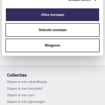
Alles toestaan
4
Overnachten in een modern 'kippenhok'
Selectie toestaan
Nederland
Limburg
Baexem
€ 143
vanaf prijs
Weigeren
Collecties
Slapen in een strandhuisje
Slapen in een b
oomhut
Slapen in een y
urt
Slapen in een p
ipowagen