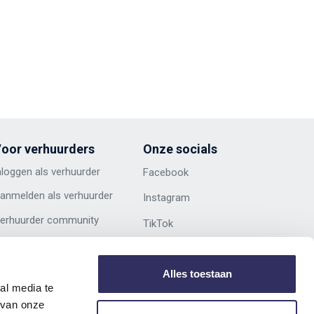
oor verhuurders
Onze socials
nloggen als verhuurder
Facebook
anmelden als verhuurder
Instagram
erhuurder community
TikTok
ns andere label:
Linkedin
rigineelVergaderen.nl
Alles toestaan
al media te
 van onze