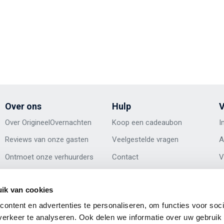
Over ons
Hulp
V
Over OrigineelOvernachten
Koop een cadeaubon
I
Reviews van onze gasten
Veelgestelde vragen
A
Ontmoet onze verhuurders
Contact
V
Inspiratieblog
Algemene voorwaarden
O
ik van cookies
Awards
Privacystatement
O
ontent en advertenties te personaliseren, om functies voor soci
Vacatures
Cookies
erkeer te analyseren. Ook delen we informatie over uw gebruik