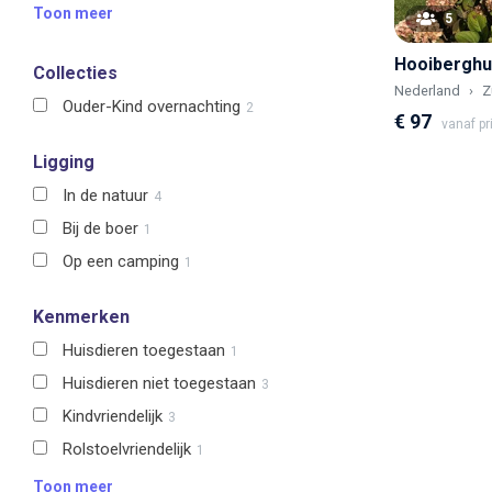
Toon meer
5
Collecties
Nederland
Z
Ouder-Kind overnachting
2
€ 97
vanaf pr
Ligging
In de natuur
4
Bij de boer
1
Op een camping
1
Kenmerken
Huisdieren toegestaan
1
Huisdieren niet toegestaan
3
Kindvriendelijk
3
Rolstoelvriendelijk
1
Toon meer