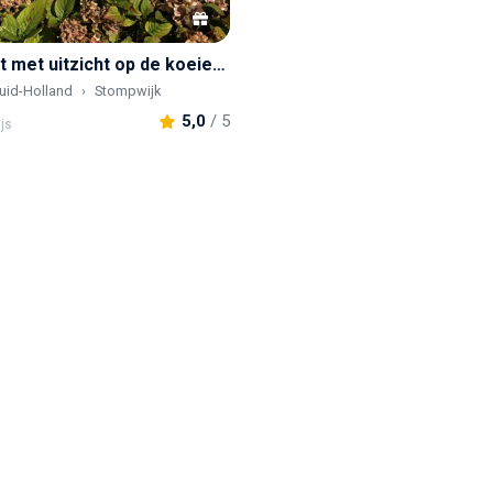
Hooiberghut met uitzicht op de koeien in de wei
uid-Holland
Stompwijk
5,0
/ 5
ijs