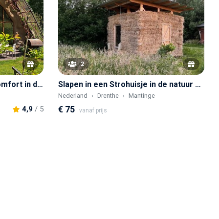
2
De stroboog, ecologisch comfort in de Ardennen
Slapen in een Strohuisje in de natuur van Drenthe
Nederland
Drenthe
Mantinge
€ 75
4,9
/ 5
vanaf prijs