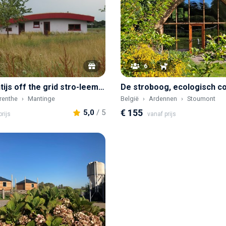
6
Uniek eigentijs off the grid stro-leem vakantiehuis
renthe
Mantinge
België
Ardennen
Stoumont
€ 155
5,0
/ 5
rijs
vanaf prijs