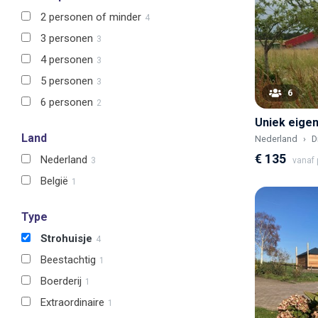
2 personen of minder
4
3 personen
3
4 personen
3
5 personen
3
6
6 personen
2
Land
Nederland
D
€ 135
Nederland
3
vanaf p
België
1
Type
Strohuisje
4
Beestachtig
1
Boerderij
1
Extraordinaire
1