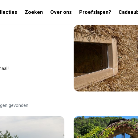
llecties
Zoeken
Over ons
Proefslapen?
Cadeau
maal!
ngen gevonden