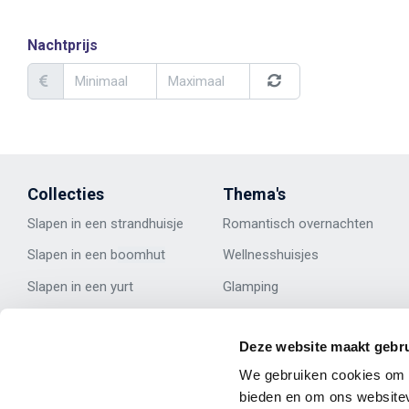
Nachtprijs
Collecties
Thema's
Slapen in een strandhuisje
Romantisch overnachten
Slapen in een b
oomhut
Wellness
huisje
s
Slapen in een y
urt
Glamping
Slapen in een p
ipowagen
Strandhuisje huren
Deze website maakt gebru
Slapen in een t
iny house
Huisjes in de natuur
We gebruiken cookies om c
Bekijk alle
collecties
Groepsaccommodaties
bieden en om ons websitev