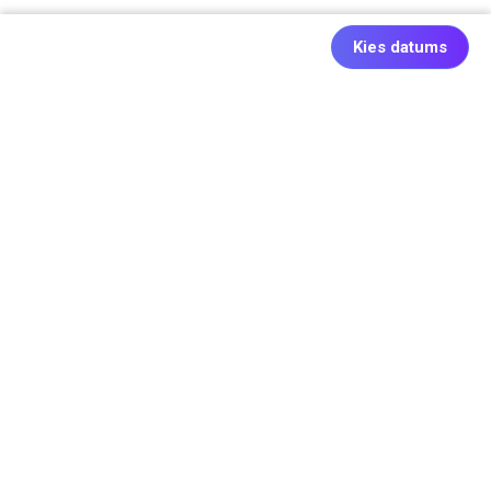
Kies datums
Ook origineel: