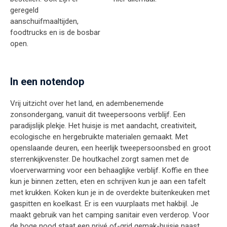
geregeld
aanschuifmaaltijden,
foodtrucks en is de bosbar
open.
In een notendop
Vrij uitzicht over het land, en adembenemende
zonsondergang, vanuit dit tweepersoons verblijf. Een
paradijslijk plekje. Het huisje is met aandacht, creativiteit,
ecologische en hergebruikte materialen gemaakt. Met
openslaande deuren, een heerlijk tweepersoonsbed en groot
sterrenkijkvenster. De houtkachel zorgt samen met de
vloerverwarming voor een behaaglijke verblijf. Koffie en thee
kun je binnen zetten, eten en schrijven kun je aan een tafelt
met krukken. Koken kun je in de overdekte buitenkeuken met
gaspitten en koelkast. Er is een vuurplaats met hakbijl. Je
maakt gebruik van het camping sanitair even verderop. Voor
de hoge nood staat een privé of-grid gemak-huisje naast