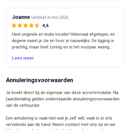
Joanne
verbleef in mei 2026
4,6
Heel originele en leuke locatie! Helemaal afgelegen, en
degene naast je zie en hoor je nauwelijks. De ligging is
prachtig, maar heel zonnig en in het voorjaar weinig
schaduw. En het dakraam is heel leuk, maar weinig kans
Lees meer
op sterren door de takken. Wij hebben er enorm
genoten, heerlijk zelf buiten gekookt en genoten van de
lange lichte avond.
Annuleringsvoorwaarden
Je boekt direct bij de eigenaar van deze accommodatie. Na
(aan)betaling gelden onderstaande annuleringsvoorwaarden
van de verhuurder:
Een annulering is vaak niet wat je zelf wilt, vaak is er iets
vervelends aan de hand. Neem contact met ons op en we