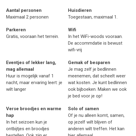
Aantal personen
Huisdieren
Maximaal 2 personen
Toegestaan, maximaal 1.
Parkeren
Wifi
Gratis, vooraan het terrein.
In het WiFi-woods vooraan.
De accommdatie is bewust
wifi-vrij
Eventjes of lekker lang,
Gemak of besparen
mag allemaal
Je mag zelf je bedlinnen
Huur is mogelijk vanaf 1
meenemen, dat scheelt weer
nacht, maar ervaring leert: je
wat kosten. Je kunt bedlinnen
wilt langer
ook bijboeken. Maken we ook
je bed voor je op!
Verse broodjes en warme
Solo of samen
hap
Of je nu alleen komt, samen,
In het seizoen kun je
op jezelf wilt blijven of
ontbijtjes en broodjes
anderen wilt treffen. Het kan
bestellen. Ook zijn er
hier allemaal.