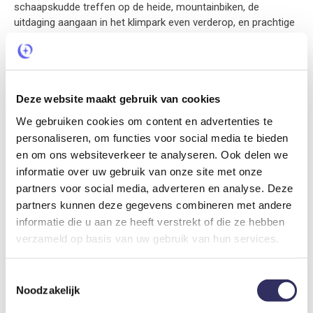
schaapskudde treffen op de heide, mountainbiken, de
uitdaging aangaan in het klimpark even verderop, en prachtige
kanotochten maken. Naast de authentieke dorpjes zijn ook de
steden Groningen, Assen en Emmen zeker een bezoek waard.
In het natuurhuisje vind je een mini-VVV met informatie over
de omgeving, persoonlijke tips voor bijv. streekprodukten,
pluktuinen en adresjes om te bezoeken.
Deze website maakt gebruik van cookies
We gebruiken cookies om content en advertenties te
personaliseren, om functies voor social media te bieden
en om ons websiteverkeer te analyseren. Ook delen we
Bijkomende kosten
informatie over uw gebruik van onze site met onze
partners voor social media, adverteren en analyse. Deze
partners kunnen deze gegevens combineren met andere
Huisdier
€ 25,-
informatie die u aan ze heeft verstrekt of die ze hebben
Per dier
verzameld op basis van uw gebruik van hun services.
Toestemmingsselectie
Reserveringskosten
€ 5,-
Noodzakelijk
Per verblijf