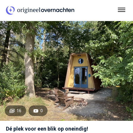
16
0
Dé plek voor een blik op oneindig!