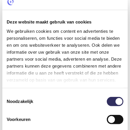
Toeristenbelasting
€ 3,10
Per persoon per nacht
Deze website maakt gebruik van cookies
Optioneel bij te boeken
We gebruiken cookies om content en advertenties te
personaliseren, om functies voor social media te bieden
en om ons websiteverkeer te analyseren. Ook delen we
Privé sanitair
informatie over uw gebruik van onze site met onze
€ 15,-
Per persoon
partners voor social media, adverteren en analyse. Deze
partners kunnen deze gegevens combineren met andere
informatie die u aan ze heeft verstrekt of die ze hebben
Het privé sanitair is centraal opgesteld. Je hebt
verzameld op basis van uw gebruik van hun services.
gedurende je verblijf eigen sanitair en douche.
Toestemmingsselectie
Echte gasten, echte ervaringen.
Noodzakelijk
Reviews.
5,0
/ 5
Voorkeuren