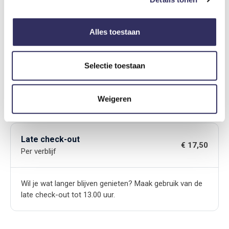
€ 15,-
Per verblijf
Alles toestaan
Reist u met een klein reizigertje? Kinderen tot 3 jaar
kunnen kosteloos met u meereizen. In de coupé
kunnen wij één kinderbedje plaatsen voor kinderen tot 3
Selectie toestaan
jaar. Het bedje wordt netjes voor u opgemaakt en is
inclusief beddengoed. Het is niet toegestaan om zelf
een kinderbedje mee te nemen.
Weigeren
Late check-out
€ 17,50
Per verblijf
Wil je wat langer blijven genieten? Maak gebruik van de
late check-out tot 13.00 uur.