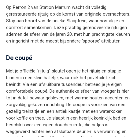
Op Perron 2 van Station Marrum wacht dit volledig
gerestaureerde rijtuig op de komst van originele overnachters.
Stap aan boord van de unieke Slaaptrein, waar nostalgie en
comfort samenkomen. Deze prachtig gerenoveerde rijtuigen
ademen de sfeer van de jaren 20, met hun prachtigste kleuren
en ingericht met de meest bijzondere ‘spoorse’ attributen.
De coupé
Met je officiële “rijtuig” sleutel open je het rijtuig en stap je
binnen in een klein halletje, waar ook het privétoilet zich
bevindt. Via een afsluitbare tussendeur betreed je je eigen
comfortabele coupé. De authentieke sfeer van vroeger is hier
tot in detail bewaar gebleven, met warme houten accenten en
zorgvuldig gekozen inrichting. De coupé is voorzien van een
gezellig treinzitje en een antiek kastje met een waterkoker
voor koffie en thee. Je slaapt in een heerlijk koninklijk bed en
beschikt over een eigen doucheruimte, die netjes is
weggewerkt achter een afsluitbare deur. Er is verwarming en