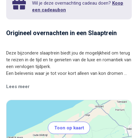
Wil je deze overnachting cadeau doen?
Koop
een cadeaubon
Origineel overnachten in een Slaaptrein
Deze bijzondere slaaptrein biedt jou de mogelijkheid om terug
te reizen in de tijd en te genieten van de luxe en romantiek van
een vervlogen tijdperk.
Een belevenis waar je tot voor kort alleen van kon dromen ...
Lees meer
Beleef een unieke overnachting in een stijlvol naar de jaren 20
gerenoveerd rijtuig, waar nostalgie en knusheid samenkomen.
De trein staat op Station Marrum-Westernijkerk, gelegen aan
het eens zo roemruchte spoorlijntje “het Dokkumer Lokaaltje”.
Het station wordt wel eens genoemd als het leukste station
van heel Nederland. Als je het station binnenkomt zal de
Stationschef of Trijntje je vanachter het kaartenloket
Toon op kaart