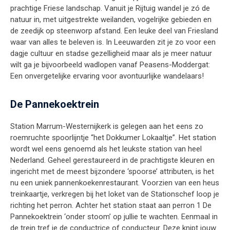
prachtige Friese landschap. Vanuit je Rijtuig wandel je zó de
natuur in, met uitgestrekte weilanden, vogelrijke gebieden en
de zeedijk op steenworp afstand. Een leuke deel van Friesland
waar van alles te beleven is. In Leeuwarden zit je zo voor een
dagje cultuur en stadse gezelligheid maar als je meer natuur
wilt ga je bijvoorbeeld wadlopen vanaf Peasens-Moddergat:
Een onvergetelijke ervaring voor avontuurlijke wandelaars!
De Pannekoektrein
Station Marrum-Westernijkerk is gelegen aan het eens zo
roemruchte spoorlijntje “het Dokkumer Lokaaltje”. Het station
wordt wel eens genoemd als het leukste station van heel
Nederland. Geheel gerestaureerd in de prachtigste kleuren en
ingericht met de meest bijzondere ‘spoorse’ attributen, is het
nu een uniek pannenkoekenrestaurant. Voorzien van een heus
treinkaartje, verkregen bij het loket van de Stationschef loop je
richting het perron. Achter het station staat aan perron 1 De
Pannekoektrein ‘onder stoom’ op jullie te wachten. Eenmaal in
de trein tref je de conductrice of conducteur. Deze knipt jouw