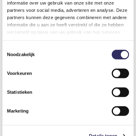
informatie over uw gebruik van onze site met onze
partners voor social media, adverteren en analyse. Deze
partners kunnen deze gegevens combineren met andere
Optioneel bij te boeken
informatie die u aan ze heeft verstrekt of die ze hebben
verzameld op basis van uw gebruik van hun services.
Ontbijt
€ 15,-
Toestemmingsselectie
Per persoon per nacht
Noodzakelijk
Begin de dag goed met ons à la carte ontbijt. U kiest
Voorkeuren
zelf waar u zin in heeft door eenvoudig uw favorieten
aan te vinken op het keuzelijstje. Wij bereiden uw ontbijt
vers en met zorg. U bent van harte welkom in het
Statistieken
eerste rijtuig van De Pannekoektrein op perron 1, waar
uw ontbijt op het door u gekozen tijdstip voor u
klaarstaat.
Marketing
Kinderbedje
Details tonen