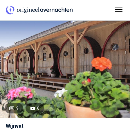
9
0
Wijnvat