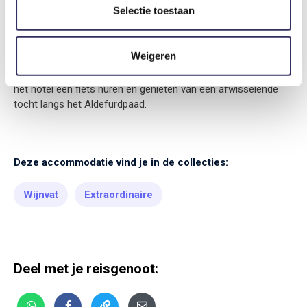
Selectie toestaan
voor diverse watersporten, zoals zeilen en windsurfen. Breng
een bezoek aan het Vrouwtje van Stavoren en Toankamer ’t
Ponthús, een museum waar de geschiedenis van Stavoren tot
Weigeren
leven wordt gebracht. Neem de boot naar Enkhuizen en
bezoek het indrukwekkende Zuiderzeemuseum. Ook kun je in
het hotel een fiets huren en genieten van een afwisselende
tocht langs het Aldefurdpaad.
Deze accommodatie vind je in de collecties:
Wijnvat
Extraordinaire
Deel met je reisgenoot: