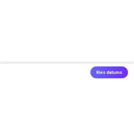
Kies datums
Ook origineel: