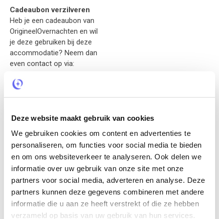
Cadeaubon verzilveren
Heb je een cadeaubon van
OrigineelOvernachten en wil
je deze gebruiken bij deze
accommodatie? Neem dan
even contact op via:
info@origineelovernachten.nl
en je ontvangt van ons
instructies hoe de bon te
verzilveren.
Deze website maakt gebruik van cookies
We gebruiken cookies om content en advertenties te
De Vrouwe van Stavoren
personaliseren, om functies voor social media te bieden
en om ons websiteverkeer te analyseren. Ook delen we
De wijnvaten van Zwitserse makelij maken deel uit van Hotel
informatie over uw gebruik van onze site met onze
De Vrouwe van Stavoren dat naast reguliere kamers ook
partners voor social media, adverteren en analyse. Deze
accommodatie in originele wijnvaten biedt.
partners kunnen deze gegevens combineren met andere
informatie die u aan ze heeft verstrekt of die ze hebben
12 Wijnvaten
verzameld op basis van uw gebruik van hun services.