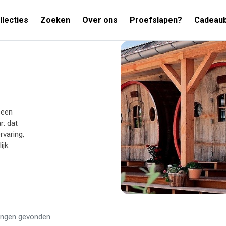
llecties
Zoeken
Over ons
Proefslapen?
Cadeau
 een
r: dat
rvaring,
ijk
ingen gevonden