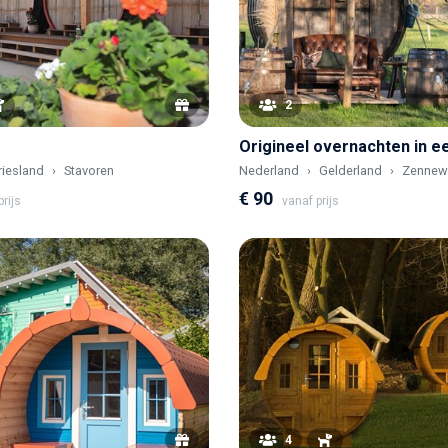
2
riesland
Stavoren
Nederland
Gelderland
Zennew
€ 90
rijs
vanaf prijs
4