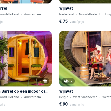
rrel
Wijnvat
oord-Holland
Amsterdam
Nederland
Noord-Brabant
Hui
€ 75
ijs
vanaf prijs
2
Slaap in een Barrel op een indoor camping in Amsterdam
Wijnvat
oord-Holland
Amsterdam
België
West-Vlaanderen
Westo
€ 90
rijs
vanaf prijs