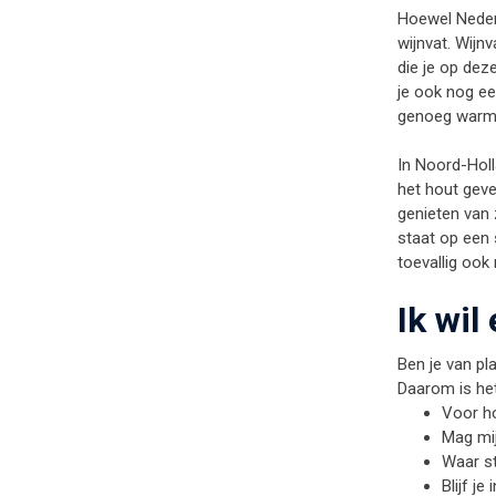
Hoewel Nederl
wijnvat. Wijn
die je op dez
je ook nog ee
genoeg warmte
In Noord-Holl
het hout gever
genieten van 
staat op een 
toevallig ook 
Ik wil
Ben je van pl
Daarom is het
Voor ho
Mag mij
Waar st
Blijf j