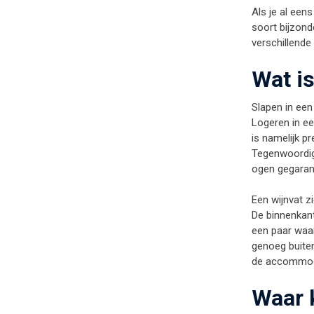
Als je al een
soort bijzond
verschillende 
Wat is
Slapen in een
Logeren in ee
is namelijk p
Tegenwoordig 
ogen gegarand
Een wijnvat zi
De binnenkant
een paar waar
genoeg buiten
de accommodat
Waar k