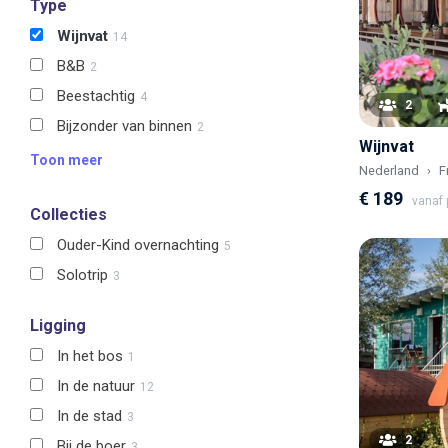
Type
Wijnvat
14
B&B
2
Beestachtig
4
2
Bijzonder van binnen
2
Wijnvat
Toon meer
Nederland
F
€ 189
vanaf p
Collecties
Ouder-Kind overnachting
5
Solotrip
3
Ligging
In het bos
1
In de natuur
12
In de stad
3
2
Bij de boer
3