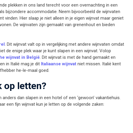
ende plekken in ons land terecht voor een overnachting in een
als bijzondere accommodatie. Neem bijvoorbeeld de wijnvaten
t vinden. Hier slaap je niet alleen in je eigen wijnvat maar geniet
wonen. De wijnvaten zijn gemaakt van grenenhout en bieden
rel
. Dit wijnvat valt op in vergelijking met andere wijnvaten omdat
niet de enige plek waar je kunt slapen in een wijnvat. Volop
e wijnvat in België
. Dit wijnvat is met de hand gemaakt en
n in Italië mag je dit
Italiaanse wijnvat
niet missen. Italië kent
iefhebber he-le-maal goed.
 op letten?
en anders dan slapen in een hotel of een ‘gewoon’ vakantiehuis.
r een fijn wijnvat kun je letten op de volgende zaken: