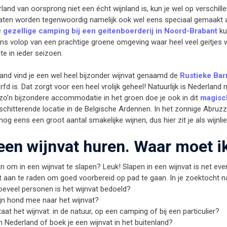
and van oorsprong niet een écht wijnland is, kun je wel op verschill
vaten worden tegenwoordig namelijk ook wel eens speciaal gemaakt 
e
gezellige camping bij een geitenboerderij in Noord-Brabant
kun
ns volop van een prachtige groene omgeving waar heel veel geitjes 
 in ieder seizoen.
and vind je een wel heel bijzonder wijnvat genaamd de
Rustieke Bar
fd is. Dat zorgt voor een heel vrolijk geheel! Natuurlijk is Nederland 
zo’n bijzondere accommodatie in het groen doe je ook in dit
magisch
schitterende locatie in de Belgische Ardennen. In het zonnige Abruzze
nog eens een groot aantal smakelijke wijnen, dus hier zit je als wijnl
 een wijnvat huren. Waar moet ik
an om in een wijnvat te slapen? Leuk! Slapen in een wijnvat is net ev
 aan te raden om goed voorbereid op pad te gaan. In je zoektocht naa
eveel personen is het wijnvat bedoeld?
n hond mee naar het wijnvat?
aat het wijnvat: in de natuur, op een camping of bij een particulier?
e in Nederland of boek je een wijnvat in het buitenland?