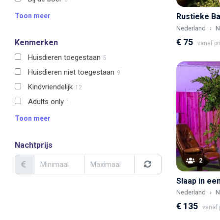
Toon meer
Rustieke Ba
Nederland
N
€ 75
Kenmerken
vanaf pr
Huisdieren toegestaan
5
Huisdieren niet toegestaan
9
Kindvriendelijk
12
Adults only
1
Toon meer
Nachtprijs
2
Nederland
N
€ 135
vanaf p