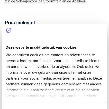
zijn de Schaapskooi, de Stoomtrein en de Apelheul.
Prijs inclusief
De prijs is inclusief: Beddengoed, handdoeken, koffie, thee en
een lekker flesje wijn.
Deze website maakt gebruik van cookies
Bijkomende kosten
We gebruiken cookies om content en advertenties te
personaliseren, om functies voor social media te bieden
en om ons websiteverkeer te analyseren. Ook delen we
Schoonmaakkosten
€ 100,-
informatie over uw gebruik van onze site met onze
Per verblijf
partners voor social media, adverteren en analyse. Deze
partners kunnen deze gegevens combineren met andere
informatie die u aan ze heeft verstrekt of die ze hebben
Toeristenbelasting
verzameld op basis van uw gebruik van hun services.
€ 1,26
Per persoon per nacht
Toestemmingsselectie