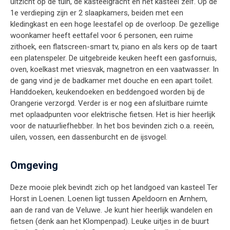
uitzicht op de tuin, de kasteelgracht en het kasteel zelf. Op de
1e verdieping zijn er 2 slaapkamers, beiden met een
kledingkast en een hoge leestafel op de overloop. De gezellige
woonkamer heeft eettafel voor 6 personen, een ruime
zithoek, een flatscreen-smart tv, piano en als kers op de taart
een platenspeler. De uitgebreide keuken heeft een gasfornuis,
oven, koelkast met vriesvak, magnetron en een vaatwasser. In
de gang vind je de badkamer met douche en een apart toilet.
Handdoeken, keukendoeken en beddengoed worden bij de
Orangerie verzorgd. Verder is er nog een afsluitbare ruimte
met oplaadpunten voor elektrische fietsen. Het is hier heerlijk
voor de natuurliefhebber. In het bos bevinden zich o.a. reeën,
uilen, vossen, een dassenburcht en de ijsvogel.
Omgeving
Deze mooie plek bevindt zich op het landgoed van kasteel Ter
Horst in Loenen. Loenen ligt tussen Apeldoorn en Arnhem,
aan de rand van de Veluwe. Je kunt hier heerlijk wandelen en
fietsen (denk aan het Klompenpad). Leuke uitjes in de buurt