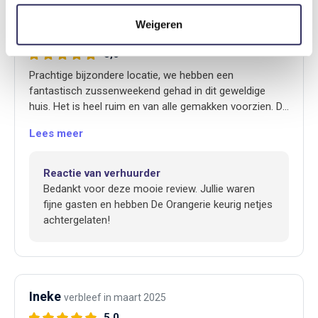
Weigeren
Petra van der Meer
verbleef in juni 2025
5,0
Prachtige bijzondere locatie, we hebben een
fantastisch zussenweekend gehad in dit geweldige
huis. Het is heel ruim en van alle gemakken voorzien. De
verhuurder is betrokken en goed bereikbaar en geeft
Lees meer
goeie tips voor activiteiten in de omgeving. Ook de
rondleiding in het kasteel was zeker de moeite waard.
Kortom, een echte aanrader voor wie eens iets anders
Reactie van verhuurder
wil dan een standaard huis.
Bedankt voor deze mooie review. Jullie waren
fijne gasten en hebben De Orangerie keurig netjes
achtergelaten!
Ineke
verbleef in maart 2025
5,0