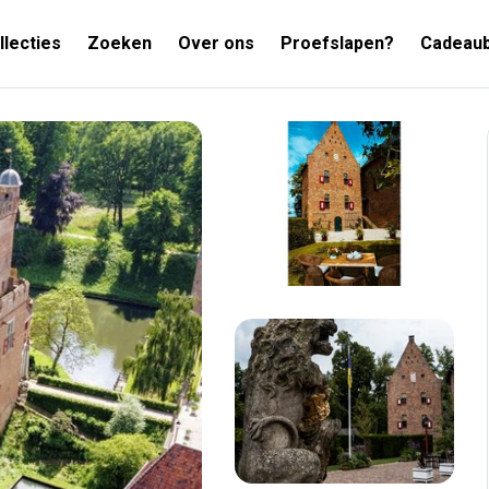
llecties
Zoeken
Over ons
Proefslapen?
Cadeau