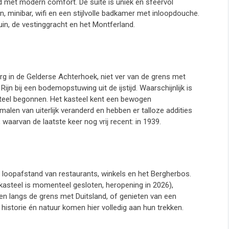
met modern comfort. De suite is uniek en sfeervol
ten, minibar, wifi en een stijlvolle badkamer met inloopdouche.
uin, de vestinggracht en het Montferland.
rg in de Gelderse Achterhoek, niet ver van de grens met
ijn bij een bodemopstuwing uit de ijstijd. Waarschijnlijk is
teel begonnen. Het kasteel kent een bewogen
alen van uiterlijk veranderd en hebben er talloze addities
aarvan de laatste keer nog vrij recent: in 1939.
op loopafstand van restaurants, winkels en het Bergherbos.
kasteel is momenteel gesloten, heropening in 2026),
en langs de grens met Duitsland, of genieten van een
 historie én natuur komen hier volledig aan hun trekken.