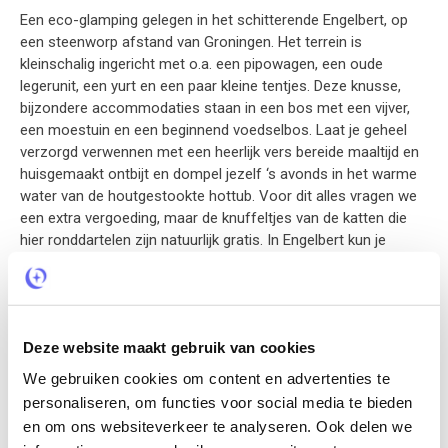
Een eco-glamping gelegen in het schitterende Engelbert, op
een steenworp afstand van Groningen. Het terrein is
kleinschalig ingericht met o.a. een pipowagen, een oude
legerunit, een yurt en een paar kleine tentjes. Deze knusse,
bijzondere accommodaties staan in een bos met een vijver,
een moestuin en een beginnend voedselbos. Laat je geheel
verzorgd verwennen met een heerlijk vers bereide maaltijd en
huisgemaakt ontbijt en dompel jezelf ‘s avonds in het warme
water van de houtgestookte hottub. Voor dit alles vragen we
een extra vergoeding, maar de knuffeltjes van de katten die
hier ronddartelen zijn natuurlijk gratis. In Engelbert kun je
zwemmen in het Natuurbad en er is een eetcafé. Hier vlakbij,
in Meerstad, is een echt strand met een strandhuis, onder de
rook van Groningen. Op ons huurfietsje cruise je in een half
uurtje naar onze gezellige studentenstad. Je kunt ook op de
Deze website maakt gebruik van cookies
bus stappen, die brengt je vanaf hier in een kwartier naar het
centrum van Groningen.
We gebruiken cookies om content en advertenties te
personaliseren, om functies voor social media te bieden
en om ons websiteverkeer te analyseren. Ook delen we