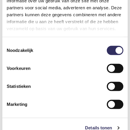
informatie over uw gebruik van onze site met onze
Extra personen toeslag
partners voor social media, adverteren en analyse. Deze
partners kunnen deze gegevens combineren met andere
Er geldt een toeslag bij boekingen met 5 of meer personen.
informatie die u aan ze heeft verstrekt of die ze hebben
Vanaf 5 personen betaal je € 11,00 per persoon per nacht
extra.
verzameld op basis van uw gebruik van hun services.
Bijkomende kosten
Toestemmingsselectie
Noodzakelijk
Toeristenbelasting
€ 2,50
Voorkeuren
Per persoon per nacht
Statistieken
Bedlinnen
€ 11,-
Per persoon
Marketing
Optioneel bij te boeken
Details tonen