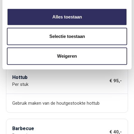
Ontbijt
€ 21,-
Alles toestaan
Per persoon per nacht
Selectie toestaan
Diner
€ 27,50
Per persoon per nacht
Weigeren
Hottub
€ 95,-
Per stuk
Gebruik maken van de houtgestookte hottub
Barbecue
€ 40,-