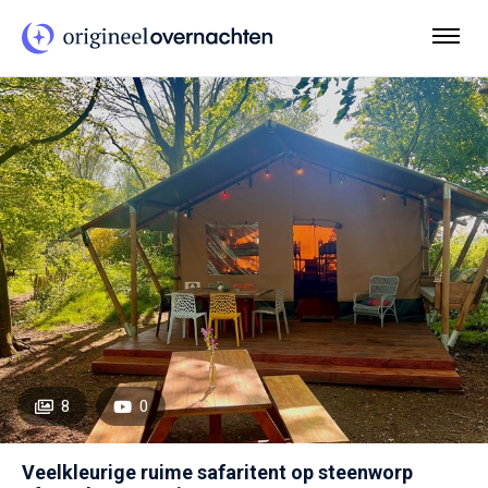
8
0
Veelkleurige ruime safaritent op steenworp