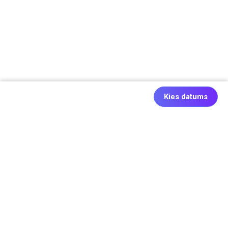
Kies datums
Ook origineel: