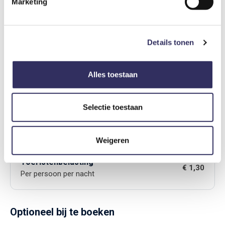
Marketing
Prijs inclusief
De prijs is inclusief bedlinnen.
Details tonen
Extra personen toeslag
Alles toestaan
Er geldt een toeslag bij boekingen met 3 of meer personen.
Vanaf 3 personen betaal je € 18,00 per persoon per nacht
extra.
Selectie toestaan
Bijkomende kosten
Weigeren
Toeristenbelasting
€ 1,30
Per persoon per nacht
Optioneel bij te boeken