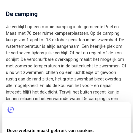
De camping
Je verblijft op een mooie camping in de gemeente Peel en
Maas met 70 zeer ruime kampeerplaatsen. Op de camping
kun je van 1 april tot 13 oktober genieten in het zwembad. De
watertemperatuur is altijd aangenaam. Een heerlijke plek om
te vertoeven tijdens jullie verblijf. Of het nu regent of de zon
schijnt. De verschuifbare overkapping maakt het mogelijk om
met zomerse temperaturen in de buitenlucht te zwemmen. Of
u nu wilt zwemmen, chillen op een luchtbedje of gewoon
rustig aan de rand zitten, het grote zwembad biedt overdag
alle mogelijkheid. En als de kou van het voor- en najaar
intreedt, blijft het dak dicht. Terwijl het buiten regent, kun je
binnen relaxen in het verwarmde water. De camping is een
vrolijk speelparadijs voor jonge avonturiers, waar lachen,
ravotten en spelen centraal staan. Er is een groot klimtoestel,
een glijbaan en een flinke zandbak aanwezig. Dat betekent
voor de kleinsten volop zandkastelen bouwen en hun
Deze website maakt gebruik van cookies
creativiteit de vrije loop laten gaan. Ook bevindt zich op het