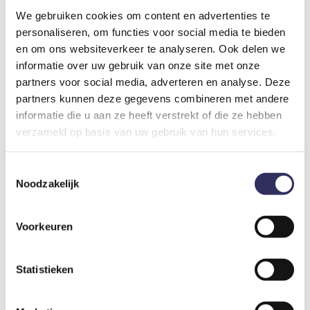
speelveld een voetbalkooi, waar jonge voetballers wedstrijdjes
We gebruiken cookies om content en advertenties te
kunnen spelen. En voor kinderen die houden van springen en
personaliseren, om functies voor social media te bieden
stuiteren is er ook een vrolijk springkussen waarop ze zich
en om ons websiteverkeer te analyseren. Ook delen we
lekker op uitleven. In de horecagelegenheid beleef je een
informatie over uw gebruik van onze site met onze
heerlijke tijd. Het is een karakteristieke bar met volop
partners voor social media, adverteren en analyse. Deze
zitgelegenheid inclusief een fijn terras met uitzicht op het
partners kunnen deze gegevens combineren met andere
zwembad. Of je nu zin hebt in goede koffie, Limburgse vlaai,
informatie die u aan ze heeft verstrekt of die ze hebben
een verfrissend drankje, of een speciaalbiertje.
verzameld op basis van uw gebruik van hun services.
Omgeving
Toestemmingsselectie
Noodzakelijk
Ontdek de mooie natuur van Noord-Limburg via de vele
wandel- en fietspaden. Dwaal door de plaatselijke en regionale
bosgebieden en heidegronden, geniet van de mooie uitzichten
Voorkeuren
en proef de van de typische Limburgse gastvrijheid. Of je nu
van bewegen houdt, van natuur geniet of gewoon even weg
wilt zijn, vanaf de camping is het allemaal mogelijk.
Statistieken