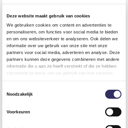
Bijkomende kosten
Deze website maakt gebruik van cookies
We gebruiken cookies om content en advertenties te
Schoonmaakkosten
€ 90,-
personaliseren, om functies voor social media te bieden
Per verblijf
en om ons websiteverkeer te analyseren. Ook delen we
informatie over uw gebruik van onze site met onze
partners voor social media, adverteren en analyse. Deze
Bedlinnen
partners kunnen deze gegevens combineren met andere
€ 13,-
Per persoon
informatie die u aan ze heeft verstrekt of die ze hebben
verzameld op basis van uw gebruik van hun services.
Toeristenbelasting
Toestemmingsselectie
€ 2,20
Noodzakelijk
Per persoon per nacht
Voorkeuren
Reserveringskosten
€ 32,50
Per verblijf