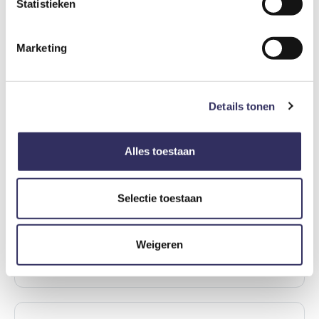
Statistieken
Marketing
Huisdier
€ 35,-
Per dier
Details tonen
Optioneel bij te boeken
Alles toestaan
Badhanddoeken
€ 7,-
Per persoon
Selectie toestaan
Weigeren
Kinderstoel
€ 2,75
Per nacht