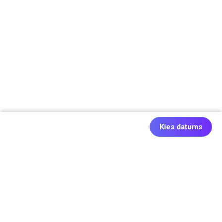
Kies datums
Ook origineel: