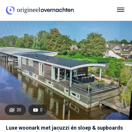
30
0
Luxe woonark met jacuzzi én sloep & supboards