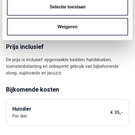
Onderweg kom je historische buitenplaatsen, kastelen en
Selectie toestaan
landhuizen tegen en langs de plassen en in de havens vind je
bovendien restaurants en strandjes waar je kunt aanmeren
voor een lunch, borrel of diner.
Weigeren
Prijs inclusief
De prijs is inclusief opgemaakte bedden, handdoeken,
toeristenbelasting en onbeperkt gebruik van bijbehorende
sloep, supboards en jacuzzi.
Bijkomende kosten
Huisdier
€ 35,-
Per dier