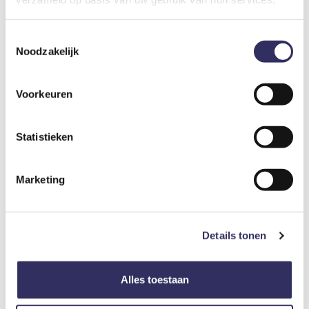
sloep, aangevuld met fietsen en SUP-boards, waardoor het
water en de omgeving altijd binnen handbereik zijn. Gelegen in
Toestemmingsselectie
een sfeervolle, groene jachthaven.
Noodzakelijk
Omgeving
Voorkeuren
De omgeving van de Loosdrechtse Plassen is een paradijs
voor liefhebbers van water, natuur en buitenleven. Het
Statistieken
uitgestrekte gebied bestaat uit meerdere met elkaar
verbonden plassen, eilandjes en smalle vaarwegen en behoort
tot de mooiste watersportgebieden van Nederland. Vanaf het
Marketing
water ontdek je rietkragen, legakkers en steeds wisselende
doorkijkjes, met volop mogelijkheden om aan te leggen bij
recreatie-eilanden of gezellige terrassen. Varen, suppen,
kanoën, zwemmen, zeilen en rustig dobberen.. Heerlijk toch?
Details tonen
Ook aan land valt er veel te ontdekken. Rondom de plassen
lopen fraaie fiets- en wandelroutes door het Groene Hart,
Alles toestaan
langs polderlandschappen, bossen en karakteristieke dorpen
zoals Oud-Loosdrecht, Breukelen en Loenen aan de Vecht.