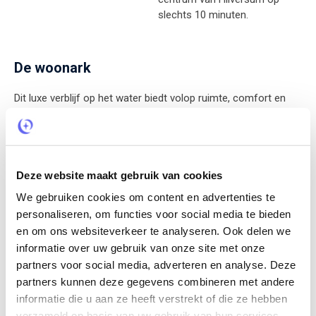
slechts 10 minuten.
De woonark
Dit luxe verblijf op het water biedt volop ruimte, comfort en
vrijheid voor een ontspannen verblijf met familie of vrienden.
Met circa 240 m² woonoppervlak en plek voor maximaal 11
personen voelt alles royaal en comfortabel aan, met vier
slaapkamers, twee badkamers en een complete keuken die
Deze website maakt gebruik van cookies
van alle gemakken is voorzien, inclusief wasmachine en
droger. De gezellige woonkamer met open haard en grote
We gebruiken cookies om content en advertenties te
eettafel nodigt uit tot lange avonden samen. Ook buiten is het
personaliseren, om functies voor social media te bieden
volop genieten. Vanaf het hooggelegen terras kijk je uit over
en om ons websiteverkeer te analyseren. Ook delen we
het water van de Loosdrechtse Plassen, terwijl de beschutte
informatie over uw gebruik van onze site met onze
tuin veel privacy biedt en uitnodigt tot ontspannen momenten
partners voor social media, adverteren en analyse. Deze
met een barbecue of een goed glas wijn. De verwarmde en
partners kunnen deze gegevens combineren met andere
overdekte jacuzzi maakt het verblijf extra comfortabel,
informatie die u aan ze heeft verstrekt of die ze hebben
ongeacht het seizoen. Uniek is dat je tijdens je verblijf
onbeperkt gebruik kunt maken van een ruime elektrische
verzameld op basis van uw gebruik van hun services.