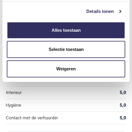
Echte gasten, echte ervaringen.
Reviews.
Details tonen
5,0
/ 5
Alles toestaan
Selectie toestaan
Gemiddeld aantal sterren gebaseerd op 3 reviews
Originaliteit
5,0
Weigeren
Ligging
5,0
Interieur
5,0
Hygiëne
5,0
Contact met de verhuurder
5,0