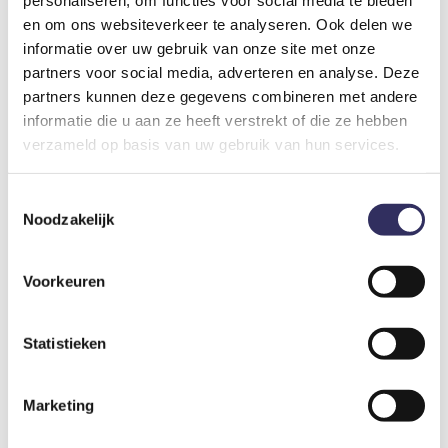
personaliseren, om functies voor social media te bieden
De prijs is inclusief schoonmaakkosten, welkompakket en
en om ons websiteverkeer te analyseren. Ook delen we
gebruik van de intieme wellness tuin met 2 sauna’s en een
informatie over uw gebruik van onze site met onze
jacuzzi. Geen andere gasten. Alles is privé.
partners voor social media, adverteren en analyse. Deze
Fietsen en elektrische sloep ook inbegrepen.
partners kunnen deze gegevens combineren met andere
informatie die u aan ze heeft verstrekt of die ze hebben
Bijkomende kosten
verzameld op basis van uw gebruik van hun services.
Toestemmingsselectie
Toeristenbelasting
€ 1,40
Noodzakelijk
Per persoon per nacht
Voorkeuren
Optioneel bij te boeken
Statistieken
Ontbijt
€ 20,-
Per persoon per nacht
Marketing