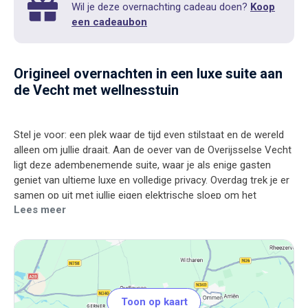
Wil je deze overnachting cadeau doen?
Koop
een cadeaubon
Origineel overnachten in een luxe suite aan
de Vecht met wellnesstuin
Stel je voor: een plek waar de tijd even stilstaat en de wereld
alleen om jullie draait. Aan de oever van de Overijsselse Vecht
ligt deze adembenemende suite, waar je als enige gasten
geniet van ultieme luxe en volledige privacy. Overdag trek je er
samen op uit met jullie eigen elektrische sloep om het
Lees meer
betoverende rivierenlandschap te verkennen, om vervolgens
terug te keren naar een oase van rust. In de volledig
afgeschermde wellnesstuin warm je op in de Finse sauna,
ontspan je in de jacuzzi aan het water en sluit je de dag af
met een goed glas wijn bij de knisperende terraskachel. Het
weidse uitzicht, de rustgevende geluiden van de rivier en de
ongekende gastvrijheid smelten hier samen tot een
Toon op kaart