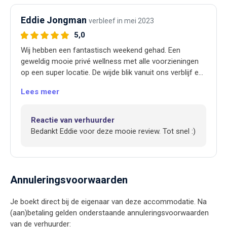
Eddie Jongman
verbleef in mei 2023
5,0
Wij hebben een fantastisch weekend gehad. Een
geweldig mooie privé wellness met alle voorzieningen
op een super locatie. De wijde blik vanuit ons verblijf en
de serene rust die er heerst, we hebben genoten van de
Lees meer
natuur. Goede uitleg gehad van alle voorzieningen die er
zijn. Er is werkelijk aan alles gedacht. Zeer vriendelijke
eigenaren (verhuurders) die weten hoe het werkt. Wij
Reactie van verhuurder
komen zeker nog een keer terug voor een zeer relaxed
Bedankt Eddie voor deze mooie review. Tot snel :)
en ontspannen weekend.
Annuleringsvoorwaarden
Je boekt direct bij de eigenaar van deze accommodatie. Na
(aan)betaling gelden onderstaande annuleringsvoorwaarden
van de verhuurder: