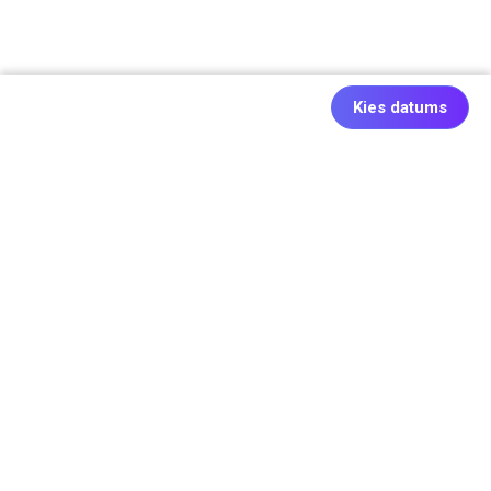
Kies datums
Ook origineel: