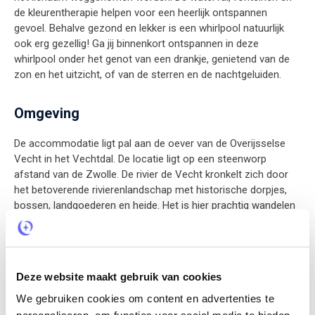
de kleurentherapie helpen voor een heerlijk ontspannen
gevoel. Behalve gezond en lekker is een whirlpool natuurlijk
ook erg gezellig! Ga jij binnenkort ontspannen in deze
whirlpool onder het genot van een drankje, genietend van de
zon en het uitzicht, of van de sterren en de nachtgeluiden.
Omgeving
De accommodatie ligt pal aan de oever van de Overijsselse
Vecht in het Vechtdal. De locatie ligt op een steenworp
afstand van de Zwolle. De rivier de Vecht kronkelt zich door
het betoverende rivierenlandschap met historische dorpjes,
bossen, landgoederen en heide. Het is hier prachtig wandelen
en fietsen in de uitgestrekte bossen. En na afloop genieten
van de zonsondergang bij het water.
Deze website maakt gebruik van cookies
Prijs inclusief
We gebruiken cookies om content en advertenties te