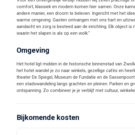
Voor een onvergetelijk verblijf hebben wij zeven prachtige 
comfort, klassiek en modern komen hier samen. Onze kamers 
andere manier, een droom te beleven. Ingericht met het ide
warme omgeving. Gasten ontvangen met ons hart en uitzwaai
aandacht en zorg is besteed aan de inrichting. Elk object i
waarin het slapen is als op een wolk."
Omgeving
Het hotel ligt midden in de historische binnenstad van Zwol
het hotel wandel je zo naar winkels, gezellige cafés en heer
theater De Spiegel, Museum de Fundatie en de Sassenpoort 
een stadswandeling langs grachten en pleinen. Parken en gr
ontspanning. Zo combineer je je verblijf met cultuur, winkel
Bijkomende kosten