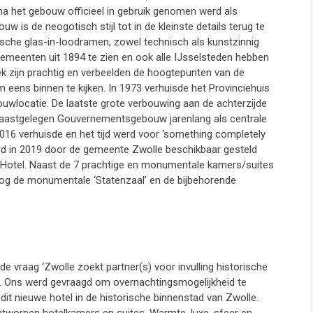
na het gebouw officieel in gebruik genomen werd als
w is de neogotisch stijl tot in de kleinste details terug te
sche glas-in-loodramen, zowel technisch als kunstzinnig
gemeenten uit 1894 te zien en ook alle IJsselsteden hebben
 zijn prachtig en verbeelden de hoogtepunten van de
 eens binnen te kijken. In 1973 verhuisde het Provinciehuis
ouwlocatie. De laatste grote verbouwing aan de achterzijde
naastgelegen Gouvernementsgebouw jarenlang als centrale
2016 verhuisde en het tijd werd voor ‘something completely
rd in 2019 door de gemeente Zwolle beschikbaar gesteld
e Hotel. Naast de 7 prachtige en monumentale kamers/suites
nog de monumentale ‘Statenzaal’ en de bijbehorende
vraag ‘Zwolle zoekt partner(s) voor invulling historische
)’. Ons werd gevraagd om overnachtingsmogelijkheid te
t dit nieuwe hotel in de historische binnenstad van Zwolle.