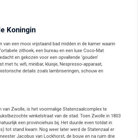
e Koningin
en van een mooi vrijstaand bad midden in de kamer waarin
fortabele zithoek, een bureau en een luxe Coco‑Mat
edacht en gekozen voor een opvallende ‘gouden’
met tv, wifi, minibar, kluisje, Nespresso‑apparaat,
historische details zoals lambriseringen, schouw en
m van Zwolle, is het voormalige Statenzaalcomplex te
drukstbezochte winkelstraat van de stad. Toen Zwolle in 1803
tuurlijk een provinciehuis bij. Het duurde even totdat in
s) tot stand kwam. Nog weer later werd de Statenzaal er
meester Jacobus van Lockhorst, de bouw en na ruim drie