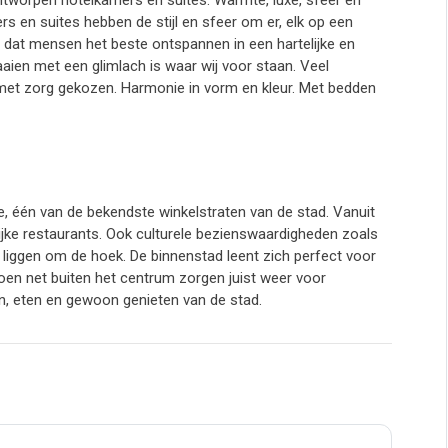
ontworpen hotelkamers en suites. Warmte, luxe, sfeer en
en suites hebben de stijl en sfeer om er, elk op een
e dat mensen het beste ontspannen in een hartelijke en
en met een glimlach is waar wij voor staan. Veel
s met zorg gekozen. Harmonie in vorm en kleur. Met bedden
le, één van de bekendste winkelstraten van de stad. Vanuit
lijke restaurants. Ook culturele bezienswaardigheden zoals
liggen om de hoek. De binnenstad leent zich perfect voor
oen net buiten het centrum zorgen juist weer voor
en, eten en gewoon genieten van de stad.