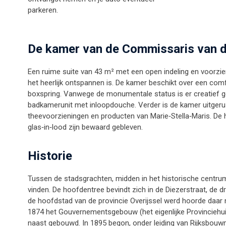
parkeren.
De kamer van de Commissaris van d
Een ruime suite van 43 m² met een open indeling en voorzi
het heerlijk ontspannen is. De kamer beschikt over een com
boxspring. Vanwege de monumentale status is er creatief g
badkamerunit met inloopdouche. Verder is de kamer uitgerust 
theevoorzieningen en producten van Marie‑Stella‑Maris. De 
glas‑in‑lood zijn bewaard gebleven.
Historie
Tussen de stadsgrachten, midden in het historische centru
vinden. De hoofdentree bevindt zich in de Diezerstraat, de 
de hoofdstad van de provincie Overijssel werd hoorde daar na
1874 het Gouvernementsgebouw (het eigenlijke Provinciehui
naast gebouwd. In 1895 begon, onder leiding van Rijksbouw