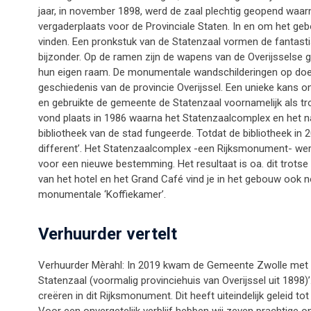
jaar, in november 1898, werd de zaal plechtig geopend waar
vergaderplaats voor de Provinciale Staten. In en om het gebou
vinden. Een pronkstuk van de Statenzaal vormen de fantasti
bijzonder. Op de ramen zijn de wapens van de Overijsselse 
hun eigen raam. De monumentale wandschilderingen op doek
geschiedenis van de provincie Overijssel. Een unieke kans om
en gebruikte de gemeente de Statenzaal voornamelijk als tr
vond plaats in 1986 waarna het Statenzaalcomplex en het 
bibliotheek van de stad fungeerde. Totdat de bibliotheek in 
different’. Het Statenzaalcomplex -een Rijksmonument- we
voor een nieuwe bestemming. Het resultaat is oa. dit trots
van het hotel en het Grand Café vind je in het gebouw ook 
monumentale ‘Koffiekamer’.
Verhuurder vertelt
Verhuurder Mèrahl: In 2019 kwam de Gemeente Zwolle met de 
Statenzaal (voormalig provinciehuis van Overijssel uit 1898
creëren in dit Rijksmonument. Dit heeft uiteindelijk geleid to