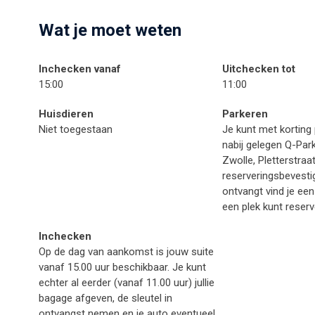
Wat je moet weten
Inchecken vanaf
Uitchecken tot
15:00
11:00
Huisdieren
Parkeren
Niet toegestaan
Je kunt met korting 
nabij gelegen Q-Par
Zwolle, Pletterstraat
reserveringsbevestig
ontvangt vind je een
een plek kunt reserv
Inchecken
Op de dag van aankomst is jouw suite
vanaf 15.00 uur beschikbaar. Je kunt
echter al eerder (vanaf 11.00 uur) jullie
bagage afgeven, de sleutel in
ontvangst nemen en je auto eventueel