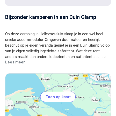
Bijzonder kamperen in een Duin Glamp
Op deze camping in Hellevoetsluis slaap je in een wel heel
unieke accommodatie. Omgeven door natuur en heerlijk
beschut op je eigen veranda geniet je in een Duin Glamp volop
van je eigen volledig ingerichte safaritent. Wat deze tent
anders maakt dan andere lodgetenten en safaritenten is de
Lees meer
bijzondere vormgeving. Hierdoor lijkt het net alsof je in een
Toon op kaart