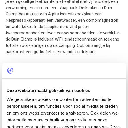
je een gezellige leefruimte met eettafel met vijf stoelen, een
verwarming en airco en een slaapbank. De keuken in Duin
Glamp bestaat uit een 4-pits inductiekookplaat, een
Nespresso-apparaat, een vaatwasser, een combimagnetron
en waterkoker. In de slaapkamers vind je een
tweepersoonsbed en twee eenpersoonsbedden. Je verblijf in
de Duin Glamp is inclusief WiFi, eindschoonmaak en toegang
tot alle voorzieningen op de camping. Ook ontvang je bij
aankomst een gratis fiets- en wandelroutekaart.
Camping
De Duin Glamp ligt op een Camping in Hellevoetsluis, al meer
dan 55 jaar een echt familiebedrijf. De focus van de camping
Deze website maakt gebruik van cookies
ligt dan ook op families: hier vind je vertier voor jong en oud.
Zo zijn er diverse speelweiden te vinden, evenals een visvijver
We gebruiken cookies om content en advertenties te
en kikkerpoel, airtrampolines, een pannaveld en een sportveld,
personaliseren, om functies voor social media te bieden
buitenfitness en een spetterspeeltuin. Voor de kids is er in de
en om ons websiteverkeer te analyseren. Ook delen we
zomervakantie een recreatieteam aanwezig. Een hapje eten
informatie over uw gebruik van onze site met onze
doe je bij restaurant ‘t Karrewiel dat gevestigd is in een
partners voor social media, adverteren en analyse. Deze