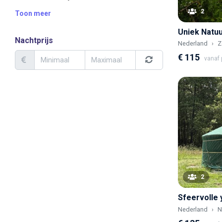
2
Toon meer
Nachtprijs
Nederland
Z
€ 115
vanaf p
2
Sfeervolle 
Nederland
N