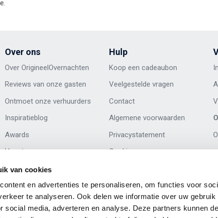
e.
Over ons
Hulp
V
Over OrigineelOvernachten
Koop een cadeaubon
I
Reviews van onze gasten
Veelgestelde vragen
A
Ontmoet onze verhuurders
Contact
V
Inspiratieblog
Algemene voorwaarden
O
Awards
Privacystatement
O
Vacatures
Cookies
ik van cookies
ontent en advertenties te personaliseren, om functies voor soci
erkeer te analyseren. Ook delen we informatie over uw gebruik
or social media, adverteren en analyse. Deze partners kunnen 
e websites van Nederland.