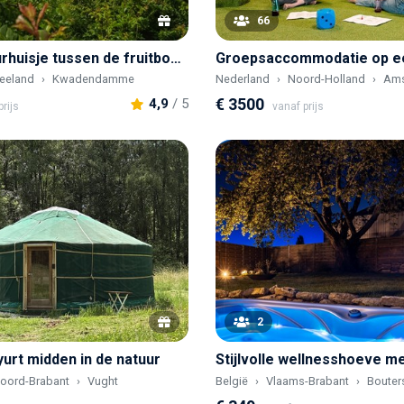
66
Uniek Natuurhuisje tussen de fruitbomen
eeland
Kwadendamme
Nederland
Noord-Holland
Ams
€ 3500
4,9
/ 5
rijs
vanaf prijs
2
yurt midden in de natuur
oord-Brabant
Vught
België
Vlaams-Brabant
Boute