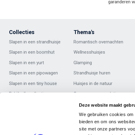
garanderen w
Collecties
Thema's
Slapen in een strandhuisje
Romantisch overnachten
Slapen in een b
oomhut
Wellness
huisje
s
Slapen in een y
urt
Glamping
Slapen in een p
ipowagen
Strandhuisje huren
Slapen in een t
iny house
Huisjes in de natuur
Bekijk alle
collecties
Groepsaccommodaties
Deze website maakt gebru
We gebruiken cookies om c
certified
bieden en om ons websitev
Website van het jaar
site met onze partners vo
De Nederlandse award die jaarlijks wordt uitgereikt aan de best