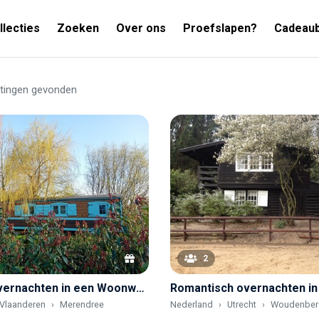
llecties
Zoeken
Over ons
Proefslapen?
Cadeau
tingen gevonden
2
Origineel overnachten in een Woonwagen in het groen
Vlaanderen
Merendree
Nederland
Utrecht
Woudenber