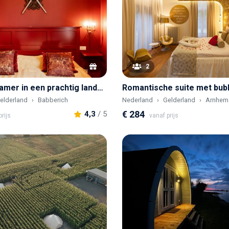
2
Klassieke kamer in een prachtig landhuis
elderland
Babberich
Nederland
Gelderland
Arnhem
€ 284
4,3
/ 5
rijs
vanaf prijs