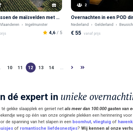
2
Glamping tussen de maïsvelden met privé hottub
Vlaanderen
Ingelmunster
Nederland
Gelderland
Beusic
€ 55
4,6
/ 5
rijs
vanaf prijs
…
10
11
12
13
14
…
unieke overnacht
jn dé expert in
té gekke slaapplek en geniet net
als meer dan 100.000 gasten van e
ekendje weg op één van onze originele plekken een herinnering voor he
voor de spanning van het slapen in een
boomhut
,
vliegtuig
of
havenk
uisjes
of
romantische liefdesnestjes
?
Wij kennen al onze verhu