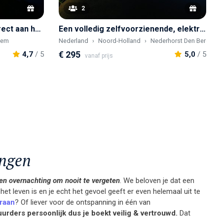
2
Overnachten in een POD direct aan het water
Een volledig zelfvoorzienende, elektrische woonboot – waar comfort en rust samenkomen
hem
Nederland
Noord-Holland
Nederhorst Den Berg
€ 295
4,7
/ 5
5,0
/ 5
vanaf prijs
ingen
en overnachting om nooit te vergeten
. We beloven je dat een
t leven is en je echt het gevoel geeft er even helemaal uit te
raan
? Of liever voor de ontspanning in één van
urders persoonlijk dus je boekt veilig & vertrouwd.
Dat