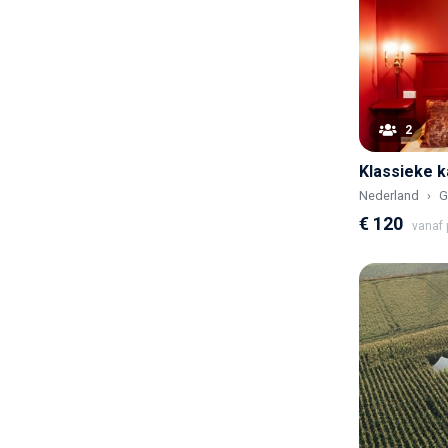
2
Nederland
G
€ 120
vanaf p