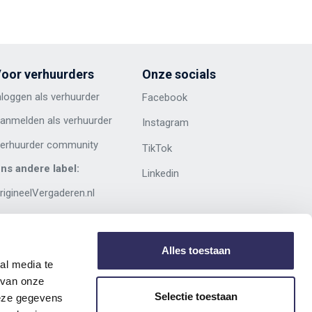
oor verhuurders
Onze socials
nloggen als verhuurder
Facebook
anmelden als verhuurder
Instagram
erhuurder community
TikTok
ns andere label:
Linkedin
rigineelVergaderen.nl
Alles toestaan
al media te
 van onze
Selectie toestaan
deze gegevens