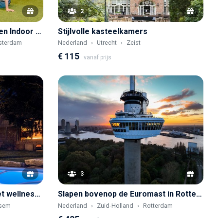
2
Groepsaccommodatie op een Indoor camping
Stijlvolle kasteelkamers
terdam
Nederland
Utrecht
Zeist
€ 115
vanaf prijs
3
Stijlvolle wellnesshoeve met wellnesstuin met sauna en jacuzzi
Slapen bovenop de Euromast in Rotterdam
rsem
Nederland
Zuid-Holland
Rotterdam