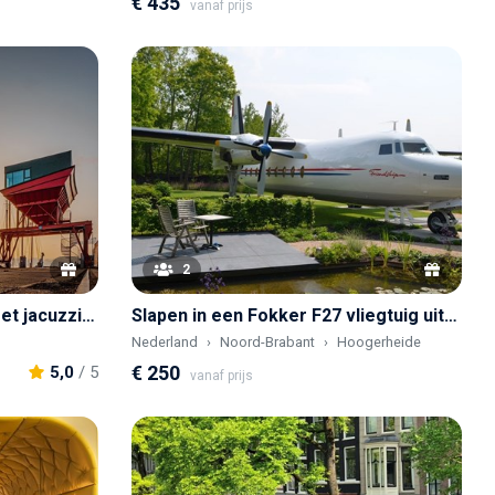
€ 435
vanaf prijs
2
Slapen in een Vultrechter met jacuzzi en wakker worden met uitzicht over de Waddenzee
Slapen in een Fokker F27 vliegtuig uit 1961 met sauna
Nederland
Noord-Brabant
Hoogerheide
€ 250
5,0
/ 5
vanaf prijs