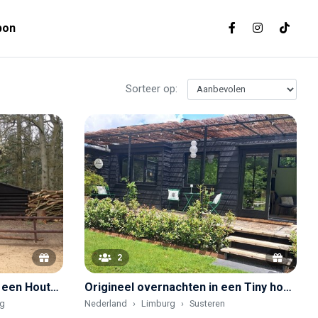
bon
Sorteer op:
2
Romantisch overnachten in een Houten guesthouse op een landgoed
Origineel overnachten in een Tiny house in het smalste stukje Nederland
g
Nederland
Limburg
Susteren