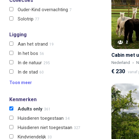
Collecties
Ouder-Kind overnachting
7
Solotrip
77
Ligging
2
Aan het strand
19
In het bos
56
Cabin met ui
In de natuur
Nederland
N
295
€ 230
In de stad
vanaf p
60
Toon meer
Kenmerken
Adults only
361
Huisdieren toegestaan
34
Huisdieren niet toegestaan
327
Kindvriendelijk
33