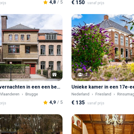
€ 150
4,8
/ 5
rijs
vanaf prijs
2
Bijzonder overnachten in een een beschermd monument in Brugge
Vlaanderen
Brugge
Nederland
Friesland
Rinsumag
€ 135
4,9
/ 5
rijs
vanaf prijs