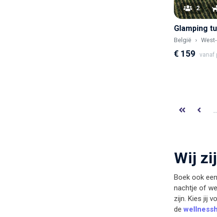
2
België
West-
€ 159
vanaf p
Wij zi
Boek ook een 
nachtje of we
zijn.
Kies jij 
de
wellnessh