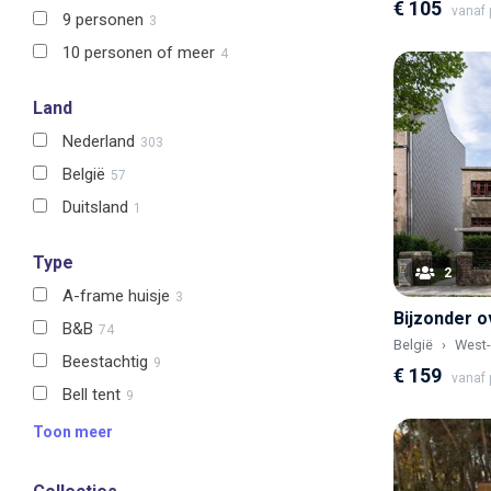
€ 105
vanaf p
9 personen
3
10 personen of meer
4
Land
Nederland
303
België
57
Duitsland
1
Type
2
A-frame huisje
3
B&B
74
België
West-
Beestachtig
9
€ 159
vanaf p
Bell tent
9
Toon meer