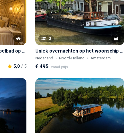
2
Romantische suite met bubbelbad op een groen landgoed
Uniek overnachten op het woonschip van een schrijver in hartje Amsterdam
Nederland
Noord-Holland
Amsterdam
€ 495
5,0
/ 5
vanaf prijs