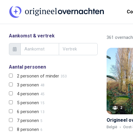
Co
Aankomst & vertrek
361 overnach
Aantal personen
2 personen of minder
353
3 personen
48
4 personen
45
5 personen
15
2
6 personen
13
7 personen
5
België
Oost-
8 personen
6