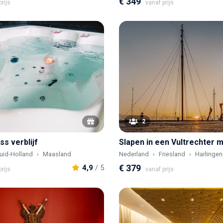
€ 349
rijs
vanaf prijs
2
ss verblijf
uid-Holland
Maasland
Nederland
Friesland
Harlingen
€ 379
4,9
/ 5
rijs
vanaf prijs