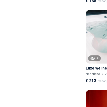
€ 135
vanaf p
2
Luxe wellne
Nederland
Z
€ 213
vanaf p