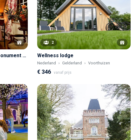
2
Franse kamer in een Rijksmonument met een koninklijk verleden
Wellness lodge
Nederland
Gelderland
Voorthuizen
€ 346
vanaf prijs