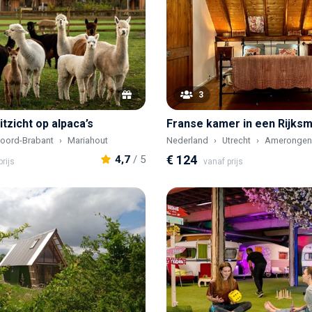
3
tzicht op alpaca’s
oord-Brabant
Mariahout
Nederland
Utrecht
Amerongen
€ 124
4,7
/ 5
rijs
vanaf prijs