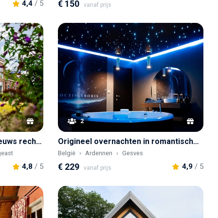
€ 150
4,4
/ 5
vanaf prijs
2
Unieke kamer in een 17e-eeuws rechthuis in Friesland
Origineel overnachten in romantische suite onder de sterren met een grote jacuzzi
east
België
Ardennen
Gesves
€ 229
4,8
/ 5
4,9
/ 5
vanaf prijs