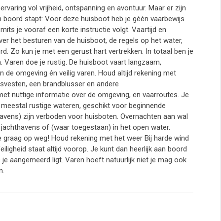
rvaring vol vrijheid, ontspanning en avontuur. Maar er zijn
an boord stapt: Voor deze huisboot heb je géén vaarbewijs
its je vooraf een korte instructie volgt. Vaartijd en
 over het besturen van de huisboot, de regels op het water,
rd. Zo kun je met een gerust hart vertrekken. In totaal ben je
 Varen doe je rustig. De huisboot vaart langzaam,
n de omgeving én veilig varen. Houd altijd rekening met
gsvesten, een brandblusser en andere
met nuttige informatie over de omgeving, en vaarroutes. Je
jn meestal rustige wateren, geschikt voor beginnende
havens) zijn verboden voor huisboten. Overnachten aan wal
 jachthavens of (waar toegestaan) in het open water.
je graag op weg! Houd rekening met het weer Bij harde wind
iligheid staat altijd voorop. Je kunt dan heerlijk aan boord
s je aangemeerd ligt. Varen hoeft natuurlijk niet je mag ook
n.