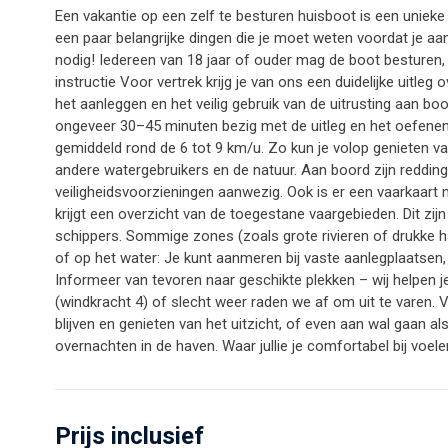
Een vakantie op een zelf te besturen huisboot is een unieke e
een paar belangrijke dingen die je moet weten voordat je a
nodig! Iedereen van 18 jaar of ouder mag de boot besturen, m
instructie Voor vertrek krijg je van ons een duidelijke uitleg
het aanleggen en het veilig gebruik van de uitrusting aan boo
ongeveer 30–45 minuten bezig met de uitleg en het oefenen.
gemiddeld rond de 6 tot 9 km/u. Zo kun je volop genieten va
andere watergebruikers en de natuur. Aan boord zijn reddin
veiligheidsvoorzieningen aanwezig. Ook is er een vaarkaart 
krijgt een overzicht van de toegestane vaargebieden. Dit zi
schippers. Sommige zones (zoals grote rivieren of drukke 
of op het water: Je kunt aanmeren bij vaste aanlegplaatsen,
Informeer van tevoren naar geschikte plekken – wij helpen 
(windkracht 4) of slecht weer raden we af om uit te varen. Ve
blijven en genieten van het uitzicht, of even aan wal gaan al
overnachten in de haven. Waar jullie je comfortabel bij voele
Prijs inclusief