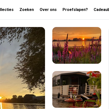
llecties
Zoeken
Over ons
Proefslapen?
Cadeau