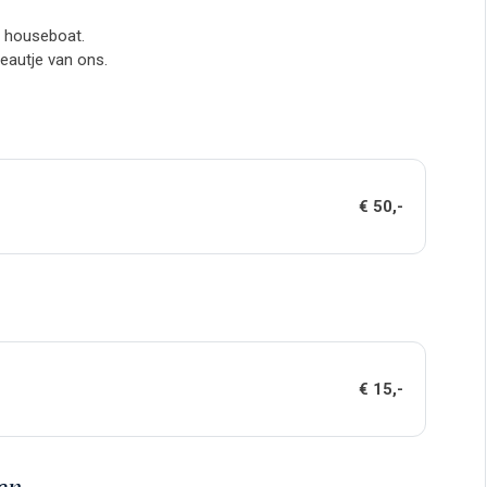
de houseboat.
deautje van ons.
€ 50,-
€ 15,-