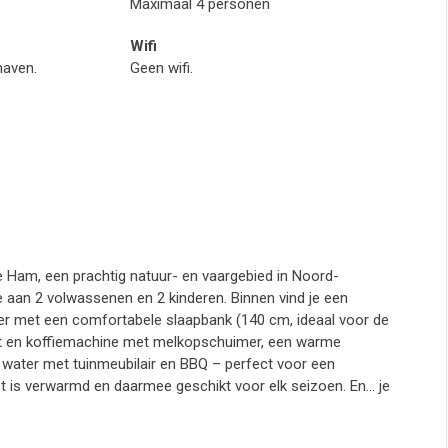
Maximaal 4 personen
Wifi
haven.
Geen wifi.
 Ham, een prachtig natuur- en vaargebied in Noord-
te aan 2 volwassenen en 2 kinderen. Binnen vind je een
er met een comfortabele slaapbank (140 cm, ideaal voor de
kast en koffiemachine met melkopschuimer, een warme
t water met tuinmeubilair en BBQ – perfect voor een
 is verwarmd en daarmee geschikt voor elk seizoen. En… je