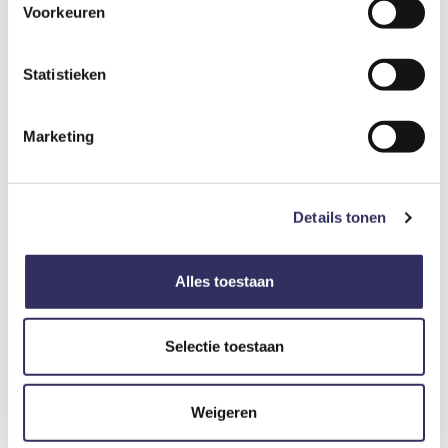
Voorkeuren
Optioneel bij te boeken
Statistieken
Ontbijt
€ 15,-
Per persoon per dag
Marketing
Echte gasten, echte ervaringen.
Reviews.
Details tonen
4,9
/ 5
Alles toestaan
Selectie toestaan
Gemiddeld aantal sterren gebaseerd op 20 reviews
Originaliteit
5,0
Weigeren