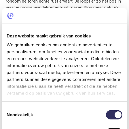
rondom de toren echte rust ervaart. Je loopt er zo het bos in
waar je mooie wandelroutes kunt maken. Nog meer natuur?
De Biesbosch is letterlijk om de hoek waar je als echte
natuurliefhebber je hart ophaalt. Uitgerust en toe bent aan een
beetje statten? Geen probleem want steden als Rotterdam,
Dordrecht en Breda zijn vlakbij voor de nodige cultuur, winkels,
Deze website maakt gebruik van cookies
restaurants en gezellige terrasjes.
We gebruiken cookies om content en advertenties te
personaliseren, om functies voor social media te bieden
en om ons websiteverkeer te analyseren. Ook delen we
Prijs inclusief
informatie over uw gebruik van onze site met onze
partners voor social media, adverteren en analyse. Deze
De prijs is inclusief bedlinnen, handdoeken en keukendoeken.
partners kunnen deze gegevens combineren met andere
informatie die u aan ze heeft verstrekt of die ze hebben
Bijkomende kosten
verzameld op basis van uw gebruik van hun services.
Toestemmingsselectie
Schoonmaakkosten
Noodzakelijk
€ 50,-
Per verblijf