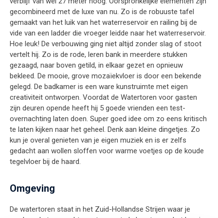
verblijf van wel 27 meter hoog. Oorspronkelijke elementen zijn
gecombineerd met de luxe van nu. Zo is de robuuste tafel
gemaakt van het luik van het waterreservoir en railing bij de
vide van een ladder die vroeger leidde naar het waterreservoir.
Hoe leuk! De verbouwing ging niet altijd zonder slag of stoot
vertelt hij. Zo is de rode, leren bank in meerdere stukken
gezaagd, naar boven getild, in elkaar gezet en opnieuw
bekleed. De mooie, grove mozaïekvloer is door een bekende
gelegd. De badkamer is een ware kunstruimte met eigen
creativiteit ontworpen. Voordat de Watertoren voor gasten
zijn deuren opende heeft hij 5 goede vrienden een test-
overnachting laten doen. Super goed idee om zo eens kritisch
te laten kijken naar het geheel. Denk aan kleine dingetjes. Zo
kun je overal genieten van je eigen muziek en is er zelfs
gedacht aan wollen sloffen voor warme voetjes op de koude
tegelvloer bij de haard.
Omgeving
De watertoren staat in het Zuid-Hollandse Strijen waar je