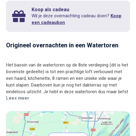
Koop als cadeau
Wil je deze overnachting cadeau doen?
Koop
een cadeaubon
Origineel overnachten in een Watertoren
Het bassin van de watertoren op de 8ste verdieping (dit is het
bovenste gedeelte) is tot een prachtige loft verbouwd met
een haard, kitchenette, 8 ramen en een unieke vide waar je
kunt slapen. Daarboven kun je nog het dakterras op met
eindeloos uitzicht. Je hebt in deze watertoren dus maar liefst
Lees meer
vijf verdiepingen voor jezelf. Op de 6e verdieping kun je