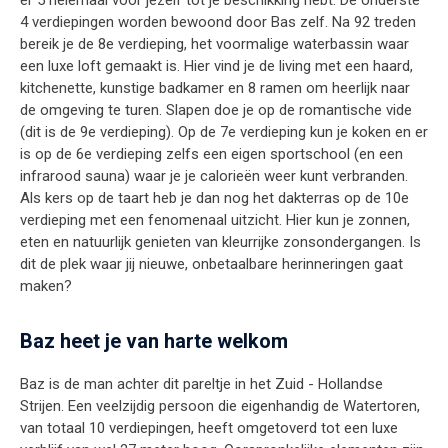
er 5 helemaal voor jezelf tot je beschikking hebt. De onderste
4 verdiepingen worden bewoond door Bas zelf. Na 92 treden
bereik je de 8e verdieping, het voormalige waterbassin waar
een luxe loft gemaakt is. Hier vind je de living met een haard,
kitchenette, kunstige badkamer en 8 ramen om heerlijk naar
de omgeving te turen. Slapen doe je op de romantische vide
(dit is de 9e verdieping). Op de 7e verdieping kun je koken en er
is op de 6e verdieping zelfs een eigen sportschool (en een
infrarood sauna) waar je je calorieën weer kunt verbranden.
Als kers op de taart heb je dan nog het dakterras op de 10e
verdieping met een fenomenaal uitzicht. Hier kun je zonnen,
eten en natuurlijk genieten van kleurrijke zonsondergangen. Is
dit de plek waar jij nieuwe, onbetaalbare herinneringen gaat
maken?
Baz heet je van harte welkom
Baz is de man achter dit pareltje in het Zuid - Hollandse
Strijen. Een veelzijdig persoon die eigenhandig de Watertoren,
van totaal 10 verdiepingen, heeft omgetoverd tot een luxe